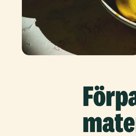
Förp
mate