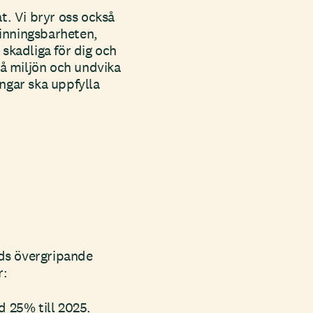
t. Vi bryr oss också
vinningsbarheten,
skadliga för dig och
på miljön och undvika
ngar ska uppfylla
ods övergripande
r:
 25% till 2025.