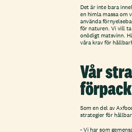
Det är inte bara inne
en himla massa om vå
använda förnyelsebar
för naturen. Vi vill 
onödigt matsvinn. Hä
våra krav för hållbar
Vår stra
förpack
Som en del av Axfood
strategier för hållba
- Vi har som gemens