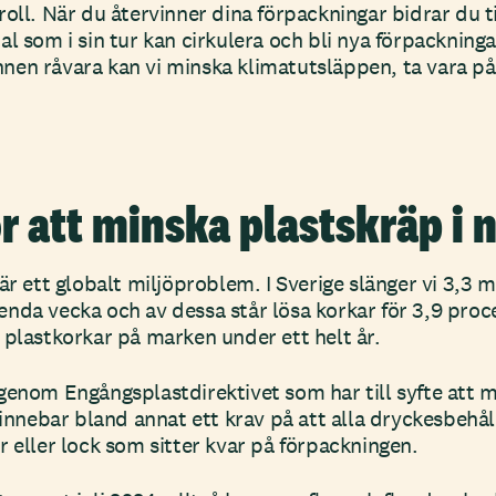
oll. När du återvinner dina förpackningar bidrar du t
al som i sin tur kan cirkulera och bli nya förpackning
en råvara kan vi minska klimatutsläppen, ta vara på
för att minska plastskräp i 
är ett globalt miljöproblem. I Sverige slänger vi 3,3 
nda vecka och av dessa står lösa korkar för 3,9 proc
 plastkorkar på marken under ett helt år.
genom Engångsplastdirektivet som har till syfte att m
 innebar bland annat ett krav på att alla dryckesbehå
r eller lock som sitter kvar på förpackningen.