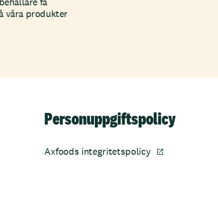
behållare få
på våra produkter
Personuppgiftspolicy
Axfoods integritetspolicy