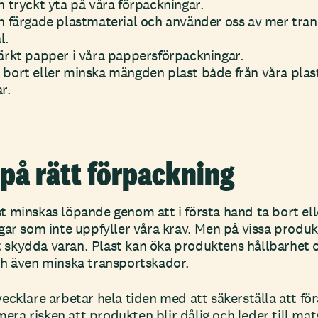
 tryckt yta på våra förpackningar.
 färgade plastmaterial och använder oss av mer trans
l.
ärkt papper i våra pappersförpackningar.
ta bort eller minska mängden plast både från våra plas
r.
 på rätt förpackning
 minskas löpande genom att i första hand ta bort elle
ar som inte uppfyller våra krav. Men på vissa produkt
tt skydda varan. Plast kan öka produktens hållbarhet oc
ch även minska transportskador.
ecklare arbetar hela tiden med att säkerställa att fö
imera risken att produkten blir dålig och leder till ma