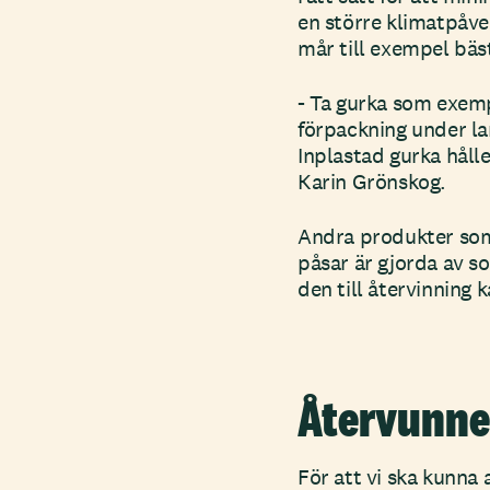
en större klimatpåv
mår till exempel bäst 
- Ta gurka som exemp
förpackning under la
Inplastad gurka håll
Karin Grönskog.
Andra produkter som 
påsar är gjorda av s
den till återvinning 
Återvunne
För att vi ska kunna