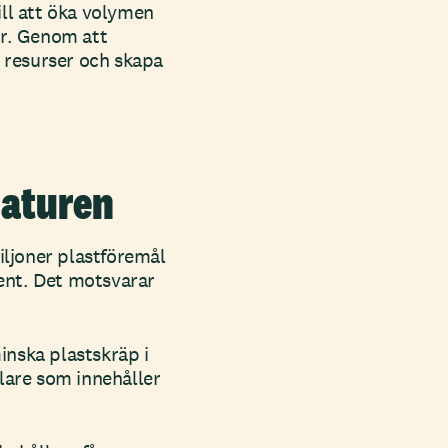
ill att öka volymen
ar. Genom att
 resurser och skapa
naturen
miljoner plastföremål
ent. Det motsvarar
inska plastskräp i
llare som innehåller