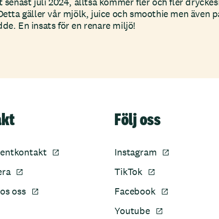
t senast juli 2024, alltså kommer fler och fler dryckes
 Detta gäller vår mjölk, juice och smoothie men även 
de. En insats för en renare miljö!
akt
Följ oss
entkontakt
Instagram
era
TikTok
os oss
Facebook
Youtube