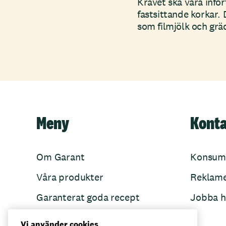
Kravet ska vara inför
fastsittande korkar.
som filmjölk och gräd
Meny
Kont
Om Garant
Konsum
Våra produkter
Reklam
Garanterat goda recept
Jobba h
Garant övertänker
Vi använder cookies