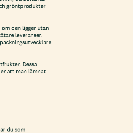
och gröntprodukter
t om den ligger utan
ätare leveranser.
örpackningsutvecklare
tfrukter. Dessa
fter att man lämnat
har du som