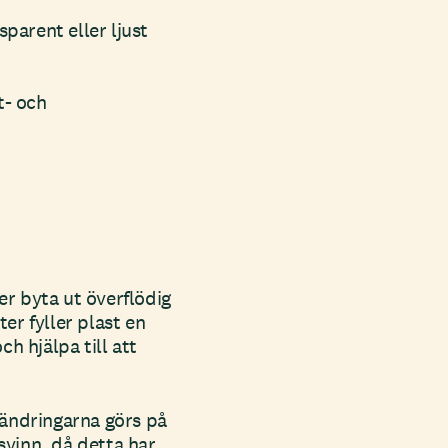
parent eller ljust
t- och
r byta ut överflödig
er fyller plast en
h hjälpa till att
rändringarna görs på
tsvinn, då detta har