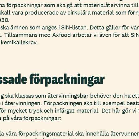
t ha förpackningar som ska gå att materialåtervinna til
skall vara producerade av cirkulära material som förn
030.
iska ämnen som anges i SIN-listan. Detta gäller för v
. Tillsammans med Axfood arbetar vi även för att SIN-
kemikaliekrav.
ssade förpackningar
ng ska klassas som återvinningsbar behöver den ha et
i återvinningen. Förpackningen ska till exempel bes
för mycket tryck och infärgat material. Det här gör vi 
 på våra förpackningar:
alla våra förpackningsmaterial ska innehålla återvunne