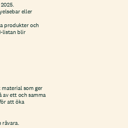
l 2025.
yelsebar eller
åra produkter och
listan blir
t material som ger
tå av ett och samma
för att öka
n råvara.