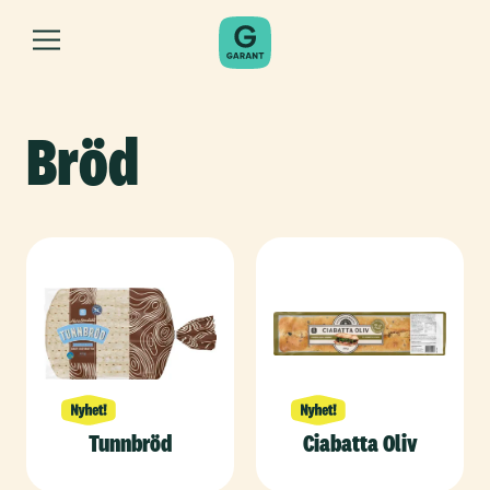
Bröd
Tunnbröd
Ciabatta Oliv