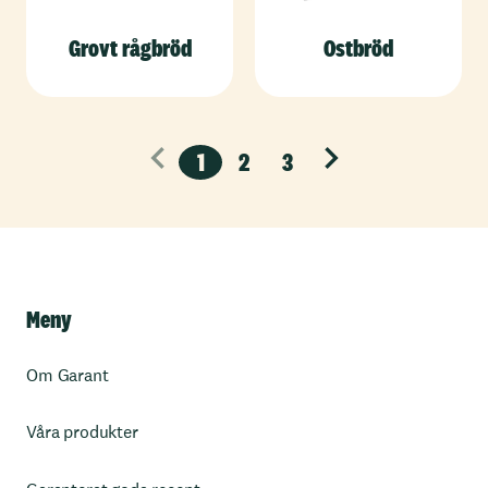
Grovt rågbröd
Ostbröd
1
2
3
Nästa
Meny
Om Garant
Våra produkter