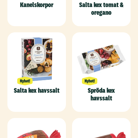
Kanelskorpor
Salta kex tomat &
oregano
Salta kex havssalt
Spröda kex
havssalt