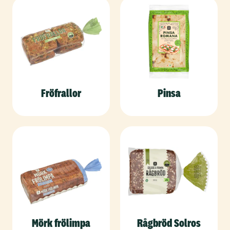
Fröfrallor
Pinsa
Mörk frölimpa
Rågbröd Solros