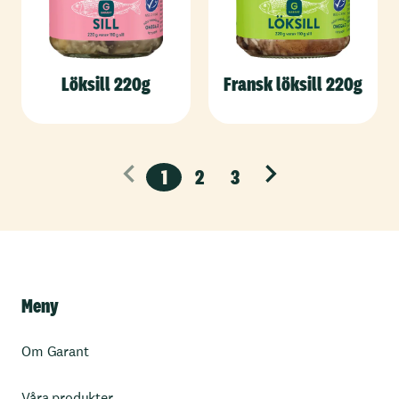
Löksill 220g
Fransk löksill 220g
1
2
3
Nästa
Meny
Om Garant
Våra produkter