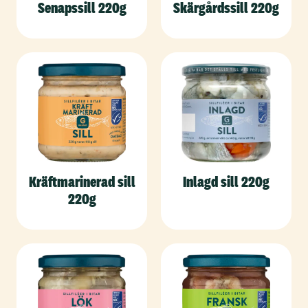
Senapssill 220g
Skärgårdssill 220g
Kräftmarinerad sill
Inlagd sill 220g
220g