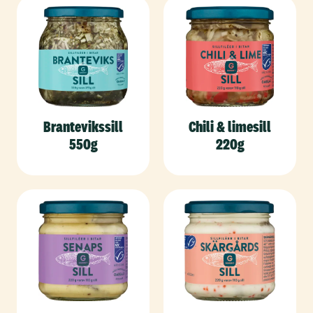
Brantevikssill
Chili & limesill
550g
220g