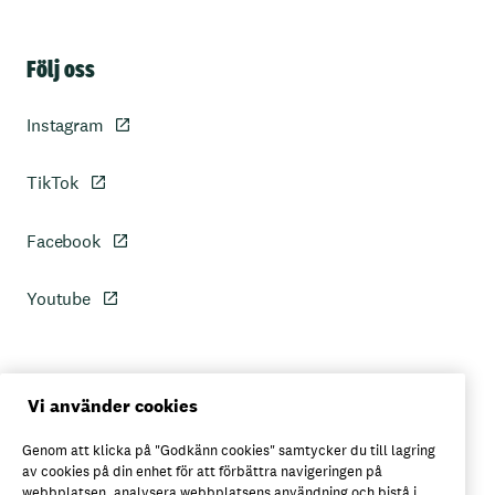
Sidfot
Följ oss
Instagram
TikTok
Facebook
Youtube
Personuppgiftspolicy
Vi använder cookies
Genom att klicka på "Godkänn cookies" samtycker du till lagring
Axfoods integritetspolicy
av cookies på din enhet för att förbättra navigeringen på
webbplatsen, analysera webbplatsens användning och bistå i