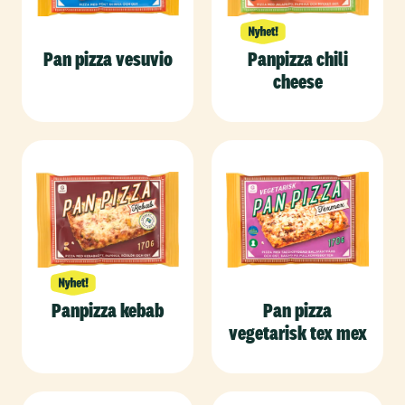
Pan pizza vesuvio
Panpizza chili
cheese
Panpizza kebab
Pan pizza
vegetarisk tex mex