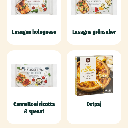
Lasagne bolognese
Lasagne grönsaker
Cannelloni ricotta
Ostpaj
& spenat