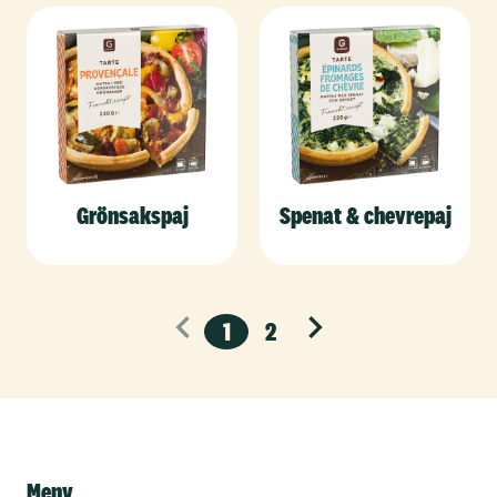
Grönsakspaj
Spenat & chevrepaj
1
2
Nästa
Meny