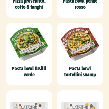
Pizza prosciutto,
Pasta bowl penne
cotto & funghi
rosso
Pasta bowl fusilli
Pasta bowl
verde
tortellini svamp