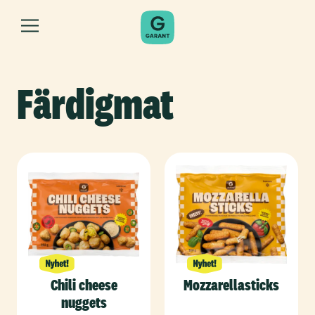
Färdigmat
Chili cheese
Mozzarellasticks
nuggets