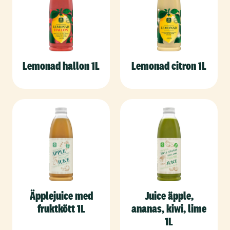
Lemonad hallon 1L
Lemonad citron 1L
Äpplejuice med
Juice äpple,
fruktkött 1L
ananas, kiwi, lime
1L