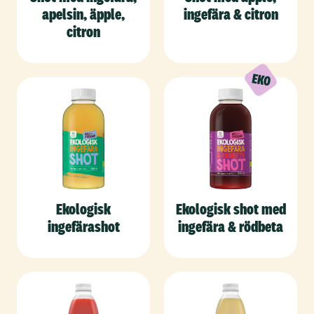
apelsin, äpple,
ingefära & citron
citron
Ekologisk
Ekologisk shot med
ingefärashot
ingefära & rödbeta