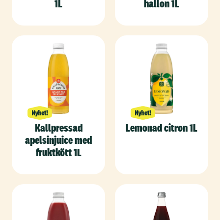
1L
hallon 1L
Kallpressad
Lemonad citron 1L
apelsinjuice med
fruktkött 1L