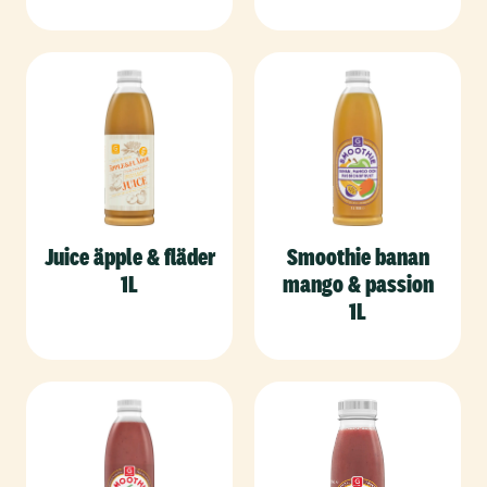
Juice äpple & fläder
Smoothie banan
1L
mango & passion
1L