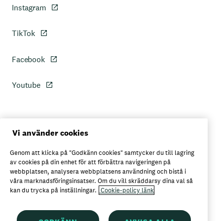
Instagram
TikTok
Facebook
Youtube
Personuppgiftspolicy
Vi använder cookies
Genom att klicka på "Godkänn cookies" samtycker du till lagring
Axfoods integritetspolicy
av cookies på din enhet för att förbättra navigeringen på
webbplatsen, analysera webbplatsens användning och bistå i
våra marknadsföringsinsatser. Om du vill skräddarsy dina val så
kan du trycka på inställningar.
Cookie-policy länk
Här kan du köpa Garant