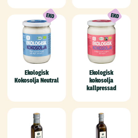
Ekologisk
Ekologisk
Kokosolja Neutral
kokosolja
kallpressad