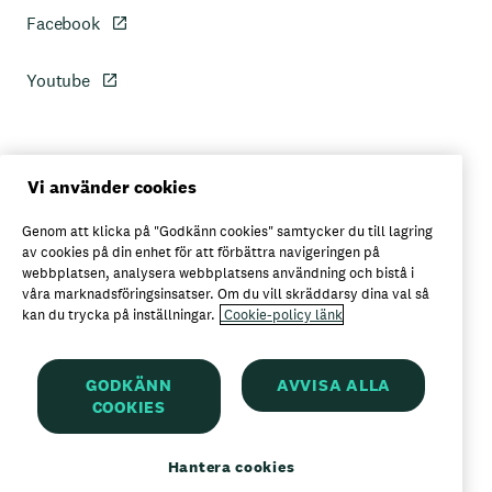
Facebook
Youtube
Personuppgiftspolicy
Vi använder cookies
Genom att klicka på "Godkänn cookies" samtycker du till lagring
Axfoods integritetspolicy
av cookies på din enhet för att förbättra navigeringen på
webbplatsen, analysera webbplatsens användning och bistå i
våra marknadsföringsinsatser. Om du vill skräddarsy dina val så
kan du trycka på inställningar.
Cookie-policy länk
Här kan du köpa Garant
GODKÄNN
AVVISA ALLA
COOKIES
Garant är ett registrerat varumärke för
Axfood AB
Hantera cookies