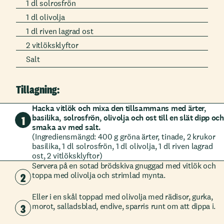
1 dl solrosfrön
1 dl olivolja
1 dl riven lagrad ost
2 vitlöksklyftor
Salt
Tillagning:
Hacka vitlök och mixa den tillsammans med
ärter,
basilika, solrosfrön, olivolja och ost
till en
slät dipp och
1
smaka av med salt.
(Ingrediensmängd: 400 g gröna ärter, tinade, 2 krukor
basilika, 1 dl solrosfrön, 1 dl olivolja, 1 dl riven lagrad
ost, 2 vitlöksklyftor)
Servera på en sotad brödskiva gnuggad med vitlök och
2
toppa med olivolja och strimlad mynta.
Eller i en skål toppad med olivolja med rädisor, gurka,
3
morot, salladsblad,
endive
, sparris runt om att dippa i.