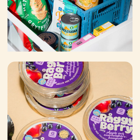
Såhär tänker vi
För oss är det viktigt att du ska förstå vilka tuffa
krav vi faktiskt ställer på alla produkter i vårt
sortiment. Här ger vi dig en inblick i våra
riktlinjer och kvalitetskrav som vi utgår ifrån när
vi tar fram våra produkter.
LÄS MER