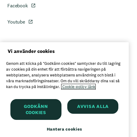
Facebook
Youtube
Personuppgiftspolicy
Vi använder cookies
Genom att klicka på "Godkänn cookies" samtycker du till lagring
Axfoods integritetspolicy
av cookies på din enhet för att förbättra navigeringen på
webbplatsen, analysera webbplatsens användning och bistå i
våra marknadsföringsinsatser. Om du vill skräddarsy dina val så
kan du trycka på inställningar.
Cookie-policy länk
Här kan du köpa Garant
GODKÄNN
AVVISA ALLA
COOKIES
Garant är ett registrerat varumärke för
Axfood AB
Hantera cookies