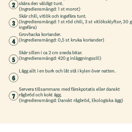
2
skära den väldigt tunt.
(Ingrediensmängd: 1 st morot)
Skär chili, vitlök och ingefära tunt.
3
(Ingrediensmängd: 1 st röd chili, 3 st vitlöksklyftor, 30 g
ingefära)
Grovhacka koriander.
4
(Ingrediensmängd: 0,5 st kruka koriander)
Skär sillen i ca 2 cm sneda bitar.
5
(Ingrediensmängd: 420 g inläggningssill)
Lägg allt i en burk och låt stå i kylen över natten.
6
Servera tillsammans med färskpotatis eller danskt
7
rågbröd och kokt ägg.
(Ingrediensmängd: Danskt rågbröd, Ekologiska ägg)