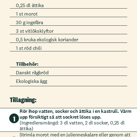
0,25 dl ättika
1 st morot
30 g ingefära
3 st vitlöksklyftor
0,5 kruka ekologisk koriander
1 st röd chili
Tillbehör:
Danskt rågbröd
Ekologiska ägg
Tillagning:
Rör ihop vatten, socker och ättika i en kastrull. Värm
upp försiktigt så att sockret löses upp.
1
(Ingrediensmängd: 3 dl vatten, 2 dl socker, 0,25 dl
ättika)
Strimla morot med en julienneskalare eller genom att