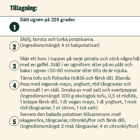
Tillagning:
Sätt ugnen på 225 grader.
1
Skölj, borsta och torka potatisarna.
2
(Ingrediensmängd: 4 st bakpotatisar)
Skär ett kors i toppen på varje potatis och stick några hål
3
med en gaffel. Ställ i en ugnsform eller på en plåt och
baka i ugnen i 50-60 minuter eller tills de är mjuka.
Tärna tofu och finhacka rödlök och färsk dill. Blanda
4
ihop med vegansk mayo, yoghurt, röd tångcaviar och
citronsaft i en skål. Smaka av med salt och svartpeppar.
(Ingrediensmängd: 300 g ekologisk tofu, 0,5 st rödlök,
1 knippe färsk dill, 1 dl vegan mayo, 1 dl yoghurt, 1 msk
röd tångcaviar, 1 st citron, 1 tsk salt)
Servera den bakade potatisen tillsammans med
5
skagenröra, tångcaviar, citronklyftor och färsk dill.
(Ingrediensmängd: 2 msk tångcaviar, 4 st citronklyftor)