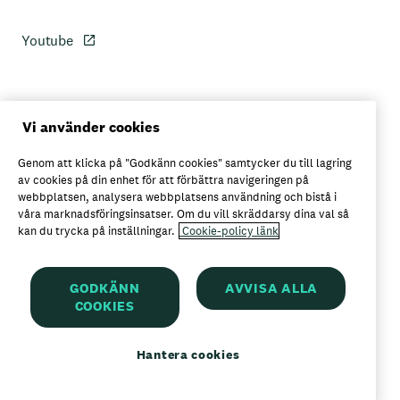
Youtube
Personuppgiftspolicy
Vi använder cookies
Genom att klicka på "Godkänn cookies" samtycker du till lagring
Axfoods integritetspolicy
av cookies på din enhet för att förbättra navigeringen på
webbplatsen, analysera webbplatsens användning och bistå i
våra marknadsföringsinsatser. Om du vill skräddarsy dina val så
kan du trycka på inställningar.
Cookie-policy länk
Här kan du köpa Garant
GODKÄNN
AVVISA ALLA
COOKIES
Garant är ett registrerat varumärke för
Axfood AB
Hantera cookies