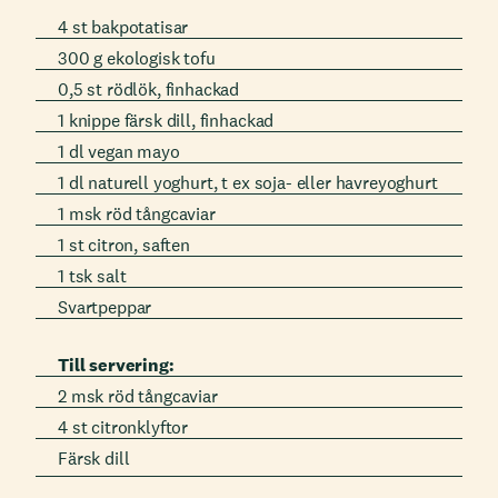
4 st bakpotatisar
300 g ekologisk tofu
0,5 st rödlök, finhackad
1 knippe färsk dill, finhackad
1 dl vegan mayo
1 dl naturell yoghurt, t ex soja- eller havreyoghurt
1 msk röd tångcaviar
1 st citron, saften
1 tsk salt
Svartpeppar
Till servering:
2 msk röd tångcaviar
4 st citronklyftor
Färsk dill