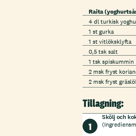
Raita (yoghurtså
4 dl turkisk yoghu
1 st gurka
1 st vitlöksklyfta
0,5 tsk salt
1 tsk spiskummin
2 msk fryst koria
2 msk fryst gräslö
Tillagning:
Skölj och ko
1
(Ingrediensm