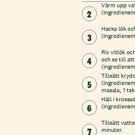
Värm upp vatt
2
(Ingrediensm
Hacka lök och
3
(Ingrediensmä
Riv vitlök oc
4
och se till a
(Ingrediensmä
Tillsätt kryd
5
(Ingrediensm
masala, 1 tsk
Häll i krossa
6
(Ingrediensm
Tillsätt vatt
7
minuter.