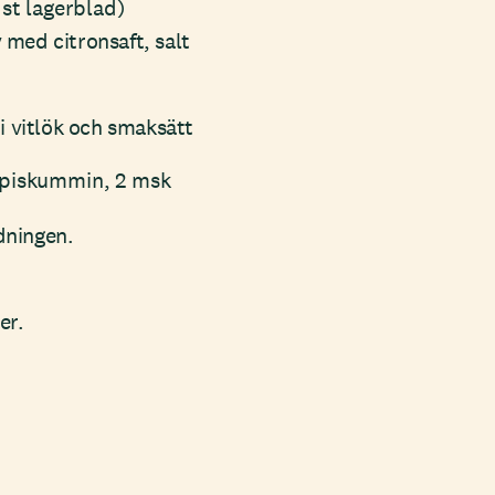
st lagerblad)
 med citronsaft, salt
 i vitlök och smaksätt
k spiskummin, 2 msk
dningen.
er.