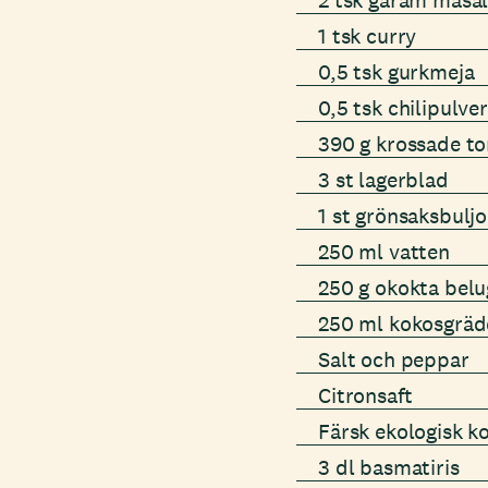
2 tsk garam masa
1 tsk curry
0,5 tsk gurkmeja
0,5 tsk chilipulver
390 g krossade t
3 st lagerblad
1 st grönsaksbulj
250 ml vatten
250 g okokta belu
250 ml kokosgrä
Salt och peppar
Citronsaft
Färsk ekologisk k
3 dl basmatiris