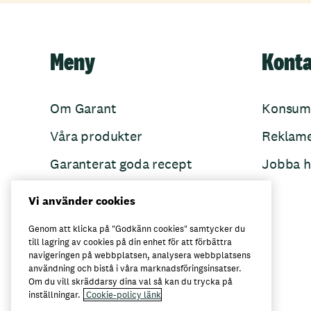
Meny
Kont
Om Garant
Konsum
Våra produkter
Reklam
Garanterat goda recept
Jobba h
Garant övertänker
Vi använder cookies
Folkets Minnen
Genom att klicka på "Godkänn cookies" samtycker du
till lagring av cookies på din enhet för att förbättra
navigeringen på webbplatsen, analysera webbplatsens
användning och bistå i våra marknadsföringsinsatser.
Här kan du köpa Garant
Om du vill skräddarsy dina val så kan du trycka på
inställningar.
Cookie-policy länk