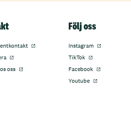
akt
Följ oss
entkontakt
Instagram
era
TikTok
os oss
Facebook
Youtube
Sidfot