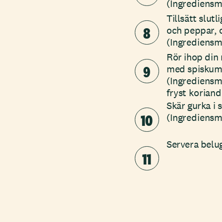
(Ingrediensm
Tillsätt slut
8
och peppar, 
(Ingrediens
Rör ihop din 
9
med spiskumm
(Ingrediensmä
fryst koriand
Skär gurka i 
10
(Ingrediensm
Servera belug
11