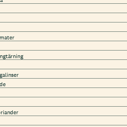
la
omater
ongtärning
galinser
dde
oriander