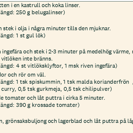
en i en kastrull och koka linser.
ängd: 250 g belugalinser)
 stek i olja i några minuter tills den mjuknar.
ngd: 1 st gul lök)
h ingefära och stek i 2-3 minuter på medelhög värme, 
tt vitlöken inte bränns.
ngd: 4 st vitlöksklyftor, 1 msk riven ingefära)
dor och rör om väl.
ängd: 1 tsk spiskummin, 1 tsk malda korianderfrön 
 curry, 0,5 tsk gurkmeja, 0,5 tsk chilipulver)
de tomater och låt puttra i cirka 5 minuter.
ängd: 390 g krossade tomater)
en, grönsaksbuljong och lagerblad och låt puttra på lå