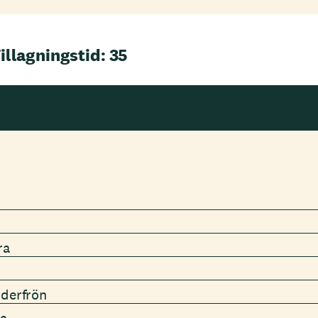
illagningstid: 35
ra
nderfrön