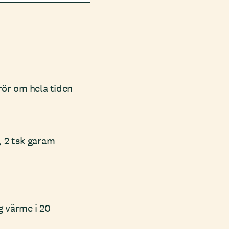
rör om hela tiden
, 2 tsk garam
g värme i 20