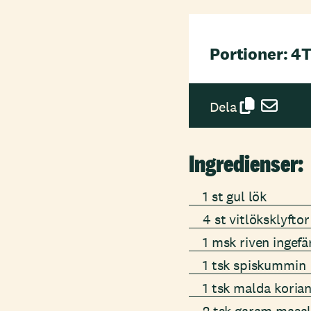
Portioner: 4
T
Dela
Ingredienser:
1 st gul lök
4 st vitlöksklyftor
1 msk riven ingefä
1 tsk spiskummin
1 tsk malda koria