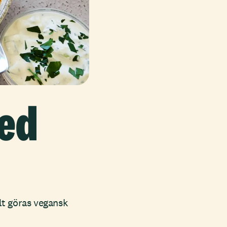
med
lt göras vegansk