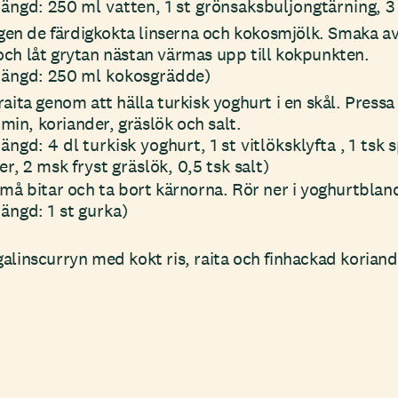
ängd: 250 ml vatten, 1 st grönsaksbuljongtärning, 3 
ligen de färdigkokta linserna och kokosmjölk. Smaka av
och låt grytan nästan värmas upp till kokpunkten.
mängd: 250 ml kokosgrädde)
raita genom att hälla turkisk yoghurt i en skål. Pressa
in, koriander, gräslök och salt.
ngd: 4 dl turkisk yoghurt, 1 st vitlöksklyfta , 1 ts
er, 2 msk fryst gräslök, 0,5 tsk salt)
små bitar och ta bort kärnorna. Rör ner i yoghurtblan
ängd: 1 st gurka)
alinscurryn med kokt ris, raita och finhackad koriand