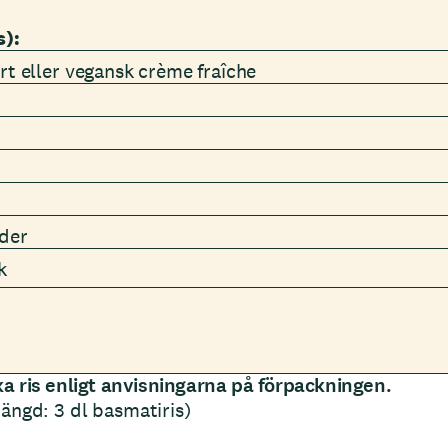
s):
rt eller vegansk crème fraîche
nder
k
ka ris enligt anvisningarna på förpackningen.
ängd: 3 dl basmatiris)