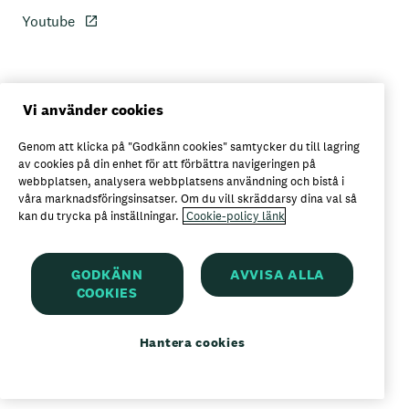
Youtube
Personuppgiftspolicy
Vi använder cookies
Genom att klicka på "Godkänn cookies" samtycker du till lagring
Axfoods integritetspolicy
av cookies på din enhet för att förbättra navigeringen på
webbplatsen, analysera webbplatsens användning och bistå i
våra marknadsföringsinsatser. Om du vill skräddarsy dina val så
kan du trycka på inställningar.
Cookie-policy länk
Här kan du köpa Garant
GODKÄNN
AVVISA ALLA
COOKIES
Garant är ett registrerat varumärke för
Axfood AB
Hantera cookies