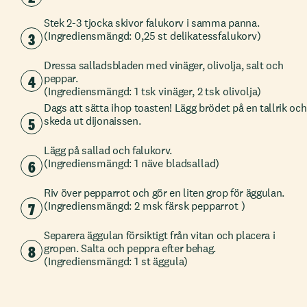
Stek 2-3 tjocka skivor falukorv i samma panna.
3
(Ingrediensmängd: 0,25 st delikatessfalukorv)
Dressa salladsbladen med vinäger, olivolja, salt och
4
peppar.
(Ingrediensmängd: 1 tsk vinäger, 2 tsk olivolja)
Dags att sätta ihop toasten! Lägg brödet på en tallrik och
5
skeda ut dijonaissen.
Lägg på sallad och falukorv.
6
(Ingrediensmängd: 1 näve bladsallad)
Riv över pepparrot och gör en liten grop för äggulan.
7
(Ingrediensmängd: 2 msk färsk pepparrot )
Separera äggulan försiktigt från vitan och placera i
8
gropen. Salta och peppra efter behag.
(Ingrediensmängd: 1 st äggula)