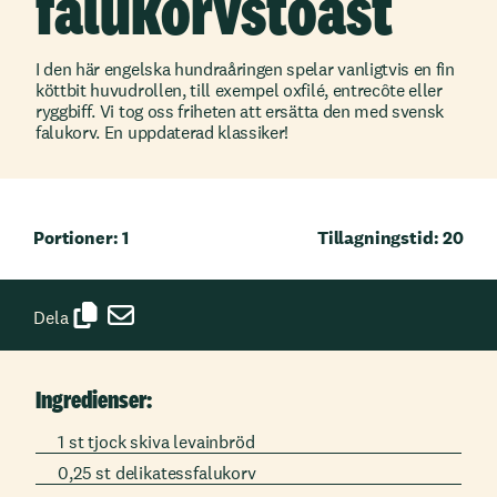
falukorvstoast
I den här engelska hundraåringen spelar vanligtvis en fin
köttbit huvudrollen, till exempel oxfilé, entrecôte eller
ryggbiff. Vi tog oss friheten att ersätta den med svensk
falukorv. En uppdaterad klassiker!
Portioner: 1
Tillagningstid: 20
Dela
Ingredienser:
1 st tjock skiva levainbröd
0,25 st delikatessfalukorv