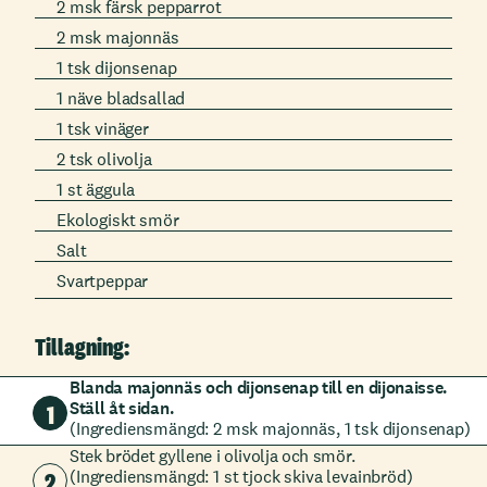
2 msk färsk pepparrot
2 msk majonnäs
1 tsk dijonsenap
1 näve bladsallad
1 tsk vinäger
2 tsk olivolja
1 st äggula
Ekologiskt smör
Salt
Svartpeppar
Tillagning:
Blanda majonnäs och dijonsenap till en dijonaisse.
Ställ åt sidan.
1
(Ingrediensmängd: 2 msk majonnäs, 1 tsk dijonsenap)
Stek brödet gyllene i olivolja och smör.
2
(Ingrediensmängd: 1 st tjock skiva levainbröd)