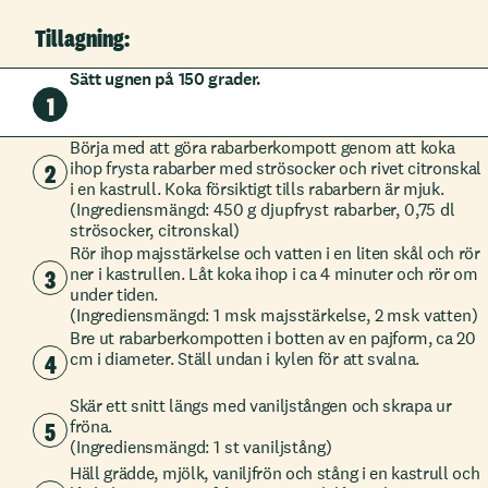
Tillagning:
Sätt ugnen på 150 grader.
1
Börja med att göra rabarberkompott genom att koka
2
ihop frysta rabarber med strösocker och rivet citronskal
i en kastrull. Koka försiktigt tills rabarbern är mjuk.
(Ingrediensmängd: 450 g djupfryst rabarber, 0,75 dl
strösocker, citronskal)
Rör ihop majsstärkelse och vatten i en liten skål och rör
3
ner i kastrullen. Låt koka ihop i ca 4 minuter och rör om
under tiden.
(Ingrediensmängd: 1 msk majsstärkelse, 2 msk vatten)
Bre ut rabarberkompotten i botten av en pajform, ca 20
4
cm i diameter. Ställ undan i kylen för att svalna.
Skär ett snitt längs med vaniljstången och skrapa ur
5
fröna.
(Ingrediensmängd: 1 st vaniljstång)
Häll grädde, mjölk, vaniljfrön och stång i en kastrull och