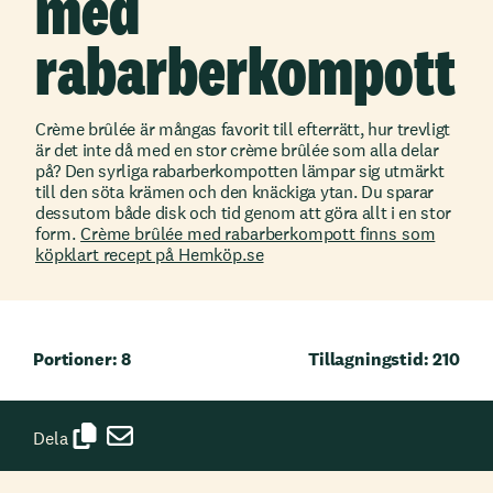
med
rabarberkompott
Crème brûlée är mångas favorit till efterrätt, hur trevligt
är det inte då med en stor crème brûlée som alla delar
på? Den syrliga rabarberkompotten lämpar sig utmärkt
till den söta krämen och den knäckiga ytan. Du sparar
dessutom både disk och tid genom att göra allt i en stor
form.
Crème brûlée med rabarberkompott finns som
köpklart recept på Hemköp.se
Portioner: 8
Tillagningstid: 210
Dela