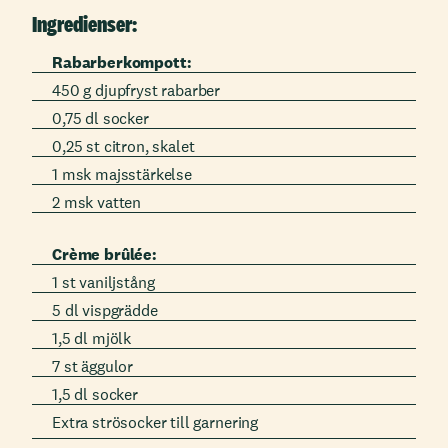
Ingredienser:
Rabarberkompott:
450 g djupfryst rabarber
0,75 dl socker
0,25 st citron, skalet
1 msk majsstärkelse
2 msk vatten
Crème brûlée:
1 st vaniljstång
5 dl vispgrädde
1,5 dl mjölk
7 st äggulor
1,5 dl socker
Extra strösocker till garnering