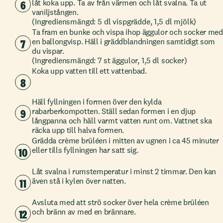
6
låt koka upp. Ta av från värmen och låt svalna. Ta ut
vaniljstången.
(Ingrediensmängd: 5 dl vispgrädde, 1,5 dl mjölk)
Ta fram en bunke och vispa ihop äggulor och socker med
7
en ballongvisp. Häll i gräddblandningen samtidigt som
du vispar.
(Ingrediensmängd: 7 st äggulor, 1,5 dl socker)
Koka upp vatten till ett vattenbad.
8
Häll fyllningen i formen över den kylda
9
rabarberkompotten. Ställ sedan formen i en djup
långpanna och häll varmt vatten runt om. Vattnet ska
räcka upp till halva formen.
Grädda crème brûléen i mitten av ugnen i ca 45 minuter
10
eller tills fyllningen har satt sig.
Låt svalna i rumstemperatur i minst 2 timmar. Den kan
11
även stå i kylen över natten.
Avsluta med att strö socker över hela crème brûléen
12
och bränn av med en brännare.