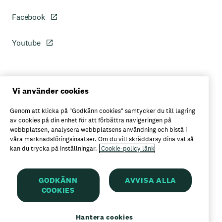
Facebook
Youtube
Personuppgiftspolicy
Vi använder cookies
Genom att klicka på "Godkänn cookies" samtycker du till lagring
Axfoods integritetspolicy
av cookies på din enhet för att förbättra navigeringen på
webbplatsen, analysera webbplatsens användning och bistå i
våra marknadsföringsinsatser. Om du vill skräddarsy dina val så
kan du trycka på inställningar.
Cookie-policy länk
Här kan du köpa Garant
GODKÄNN
AVVISA ALLA
COOKIES
Garant är ett registrerat varumärke för
Axfood AB
Hantera cookies