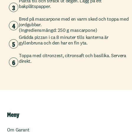
Platta till och sträck ut degen. Lägg på ett
3
bakplåtspapper.
Bred på mascarpone med en varm sked och toppa med
4
jordgubbar.
(Ingrediensmängd: 250 g mascarpone)
Grädda pizzan i ca 8 minuter tills kanterna är
5
gyllenbruna och den har en fin yta.
Toppa med citronzest, citronsaft och basilika. Servera
6
direkt.
Meny
Om Garant