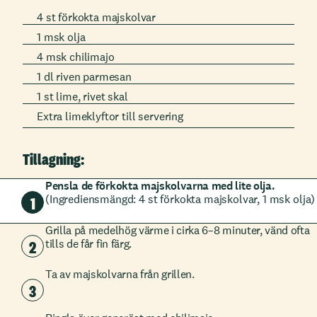
4 st förkokta majskolvar
1 msk olja
4 msk chilimajo
1 dl riven parmesan
1 st lime, rivet skal
Extra limeklyftor till servering
Tillagning:
Pensla de förkokta majskolvarna med lite olja.
(Ingrediensmängd: 4 st förkokta majskolvar, 1 msk olja)
1
Grilla på medelhög värme i cirka 6–8 minuter, vänd ofta
2
tills de får fin färg.
Ta av majskolvarna från grillen.
3