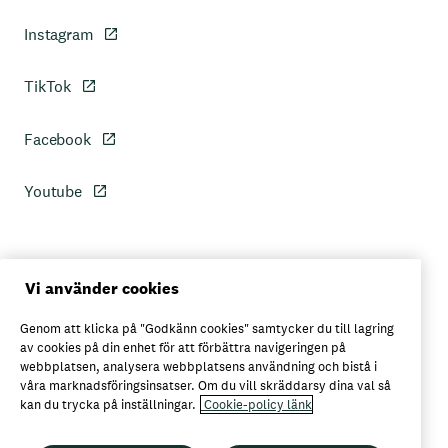
Instagram
TikTok
Facebook
Youtube
Personuppgiftspolicy
Vi använder cookies
Genom att klicka på "Godkänn cookies" samtycker du till lagring
Axfoods integritetspolicy
av cookies på din enhet för att förbättra navigeringen på
webbplatsen, analysera webbplatsens användning och bistå i
våra marknadsföringsinsatser. Om du vill skräddarsy dina val så
kan du trycka på inställningar.
Cookie-policy länk
Här kan du köpa Garant