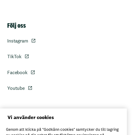
Sidfot
Följ oss
Instagram
TikTok
Facebook
Youtube
Personuppgiftspolicy
Vi använder cookies
Genom att klicka på "Godkänn cookies" samtycker du till lagring
Axfoods integritetspolicy