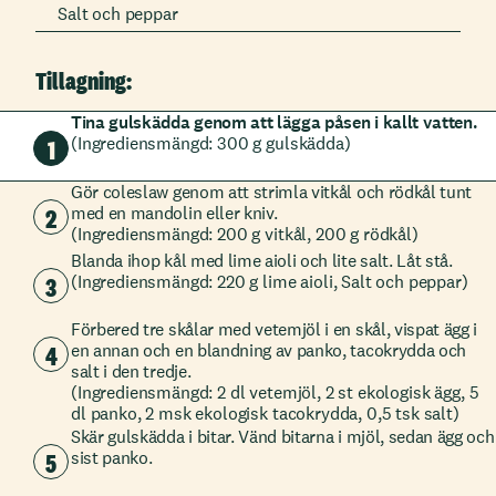
Salt och peppar
Tillagning:
Tina gulskädda genom att lägga påsen i kallt vatten.
(Ingrediensmängd: 300 g gulskädda)
1
Gör coleslaw genom att strimla vitkål och rödkål tunt
2
med en mandolin eller kniv.
(Ingrediensmängd: 200 g vitkål, 200 g rödkål)
Blanda ihop kål med lime aioli och lite salt. Låt stå.
3
(Ingrediensmängd: 220 g lime aioli, Salt och peppar)
Förbered tre skålar med vetemjöl i en skål, vispat ägg i
4
en annan och en blandning av panko, tacokrydda och
salt i den tredje.
(Ingrediensmängd: 2 dl vetemjöl, 2 st ekologisk ägg, 5
dl panko, 2 msk ekologisk tacokrydda, 0,5 tsk salt)
Skär gulskädda i bitar. Vänd bitarna i mjöl, sedan ägg och
5
sist panko.