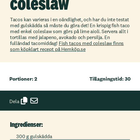
coleslaw
Tacos kan varieras i en oändlighet, och har du inte testat
med gulskädda så måste du göra det! En krispig fish taco
med enkel coleslaw som görs på lime aioli. Servera allt i
tortillas med jalapeno, avokado och persilja. En
fulländad tacomiddag!
Fish tacos med coleslaw finns
som köpklart recept på Hemköp.se
Portioner: 2
Tillagningstid: 30
Dela
Ingredienser:
300 g gulskädda