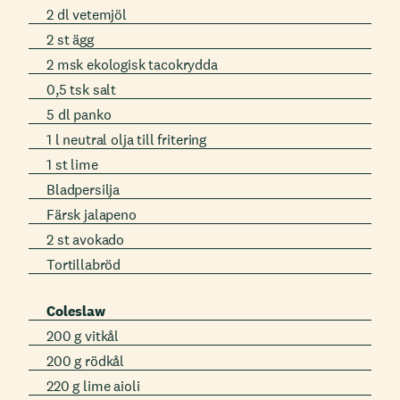
2 dl vetemjöl
2 st ägg
2 msk ekologisk tacokrydda
0,5 tsk salt
5 dl panko
1 l neutral olja till fritering
1 st lime
Bladpersilja
Färsk jalapeno
2 st avokado
Tortillabröd
Coleslaw
200 g vitkål
200 g rödkål
220 g lime aioli