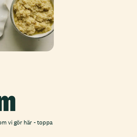
äm
som vi gör här - toppa