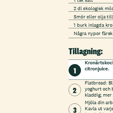
1 tsk salt
2 dl ekologisk mi
Smör eller olja til
1 burk inlagda kro
Några nypor färsk
Tillagning:
Kronärtskoc
1
citronjuice.
Flatbread: Bl
2
yoghurt och b
kladdig; mer 
Mjöla din arb
3
Kavla ut varj