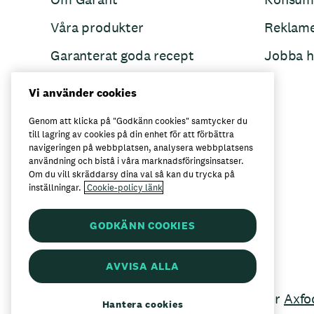
Våra produkter
Reklam
Garanterat goda recept
Jobba h
Garant övertänker
Vi använder cookies
Folkets Minnen
Genom att klicka på "Godkänn cookies" samtycker du
till lagring av cookies på din enhet för att förbättra
navigeringen på webbplatsen, analysera webbplatsens
användning och bistå i våra marknadsföringsinsatser.
Här kan du köpa Garant
Om du vill skräddarsy dina val så kan du trycka på
inställningar.
Cookie-policy länk
GODKÄNN COOKIES
AVVISA ALLA
Garant är ett registrerat varumärke för
Axfo
Hantera cookies