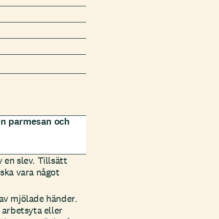
ven parmesan och
en slev. Tillsätt
 ska vara något
 av mjölade händer.
 arbetsyta eller