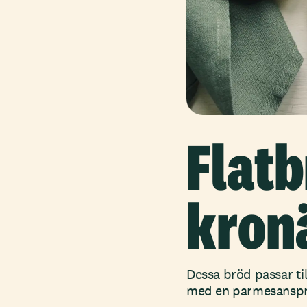
Flat
kron
Dessa bröd passar til
med en parmesansprä