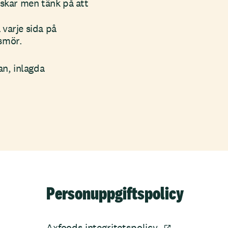
nskar men tänk på att
varje sida på
smör.
n, inlagda
Personuppgiftspolicy
Axfoods integritetspolicy