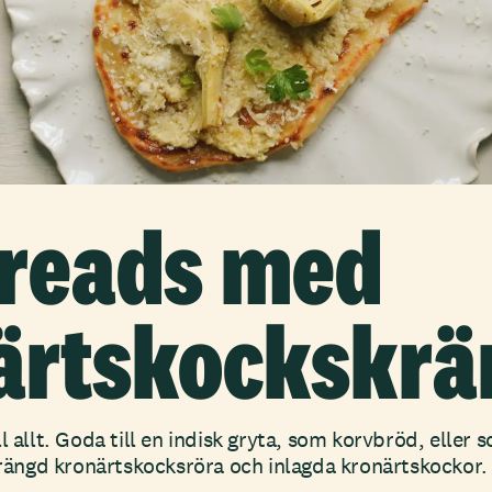
breads med
ärtskockskr
l allt. Goda till en indisk gryta, som korvbröd, eller 
ngd kronärtskocksröra och inlagda kronärtskockor.