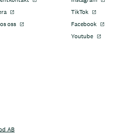
era
TikTok
os oss
Facebook
Youtube
Sidfot
od AB