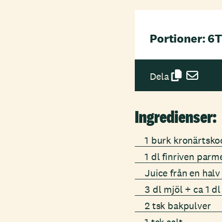
Portioner: 6
T
Dela
Ingredienser:
1 burk kronärtsko
1 dl finriven parm
Juice från en halv
3 dl mjöl + ca 1 dl
2 tsk bakpulver