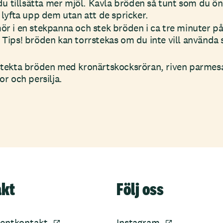
du tillsätta mer mjöl. Kavla bröden så tunt som du ö
lyfta upp dem utan att de spricker.
 i en stekpanna och stek bröden i ca tre minuter på 
Tips! bröden kan torrstekas om du inte vill använda 
tekta bröden med kronärtskocksröran, riven parmesa
r och persilja.
akt
Följ oss
entkontakt
Instagram