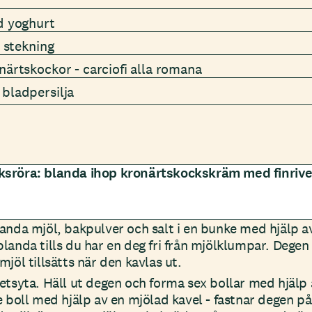
ld yoghurt
l stekning
närtskockor - carciofi alla romana
 bladpersilja
ksröra: blanda ihop kronärtskockskräm med finri
anda mjöl, bakpulver och salt i en bunke med hjälp av 
landa tills du har en deg fri från mjölklumpar. Degen
mjöl tillsätts när den kavlas ut.
etsyta. Häll ut degen och forma sex bollar med hjälp
e boll med hjälp av en mjölad kavel - fastnar degen på