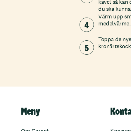
kavel så kan 
du ska kunna 
Värm upp smör
4
medelvärme. 
Toppa de nys
5
kronärtskocko
Meny
Kont
Om Garant
Konsum