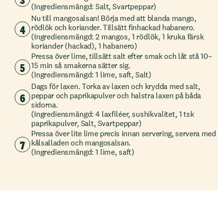
(Ingrediensmängd: Salt, Svartpeppar)
Nu till mangosalsan! Börja med att blanda mango,
4
rödlök och koriander. Tillsätt finhackad habanero.
(Ingrediensmängd: 2 mangos, 1 rödlök, 1 kruka färsk
koriander (hackad), 1 habanero)
Pressa över lime, tillsätt salt efter smak och låt stå 10–
5
15 min så smakerna sätter sig.
(Ingrediensmängd: 1 lime, saft, Salt)
Dags för laxen. Torka av laxen och krydda med salt,
6
peppar och paprikapulver och halstra laxen på båda
sidorna.
(Ingrediensmängd: 4 laxfiléer, sushikvalitet, 1 tsk
paprikapulver, Salt, Svartpeppar)
Pressa över lite lime precis innan servering, servera med
7
kålsalladen och mangosalsan.
(Ingrediensmängd: 1 lime, saft)