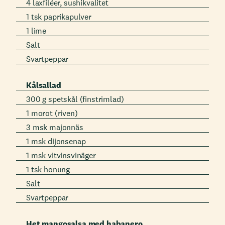
4 laxfiléer, sushikvalitet
1 tsk paprikapulver
1 lime
Salt
Svartpeppar
Kålsallad
300 g spetskål (finstrimlad)
1 morot (riven)
3 msk majonnäs
1 msk dijonsenap
1 msk vitvinsvinäger
1 tsk honung
Salt
Svartpeppar
Het mangosalsa med habanero