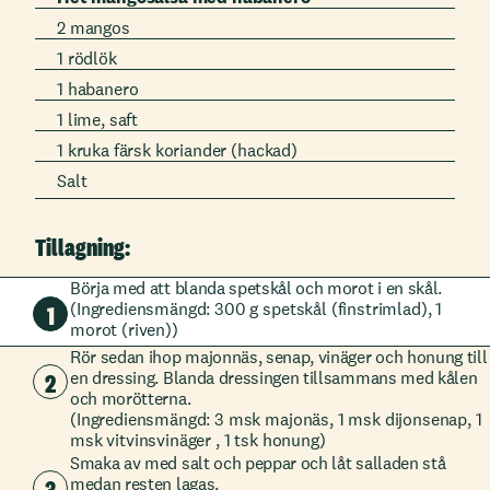
2 mangos
1 rödlök
1 habanero
1 lime, saft
1 kruka färsk koriander (hackad)
Salt
Tillagning:
Börja med att blanda spetskål och morot i en skål.
(Ingrediensmängd: 300 g spetskål (finstrimlad), 1
1
morot (riven))
Rör sedan ihop majonnäs, senap, vinäger och honung till
2
en dressing. Blanda dressingen tillsammans med kålen
och morötterna.
(Ingrediensmängd: 3 msk majonäs, 1 msk dijonsenap, 1
msk vitvinsvinäger , 1 tsk honung)
Smaka av med salt och peppar och låt salladen stå
3
medan resten lagas.