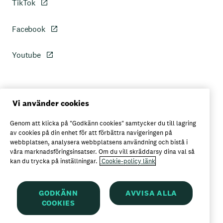
TikTok
Facebook
Youtube
Personuppgiftspolicy
Vi använder cookies
Genom att klicka på "Godkänn cookies" samtycker du till lagring
Axfoods integritetspolicy
av cookies på din enhet för att förbättra navigeringen på
webbplatsen, analysera webbplatsens användning och bistå i
våra marknadsföringsinsatser. Om du vill skräddarsy dina val så
kan du trycka på inställningar.
Cookie-policy länk
Här kan du köpa Garant
GODKÄNN
AVVISA ALLA
COOKIES