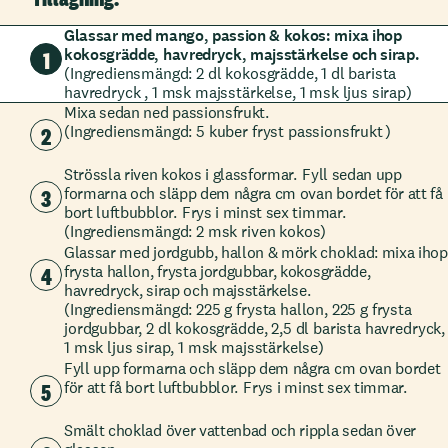
Glassar med mango, passion & kokos: mixa ihop
kokosgrädde, havredryck, majsstärkelse och sirap.
1
(Ingrediensmängd: 2 dl kokosgrädde, 1 dl barista
havredryck , 1 msk majsstärkelse, 1 msk ljus sirap)
Mixa sedan ned passionsfrukt.
2
(Ingrediensmängd: 5 kuber fryst passionsfrukt )
Strössla riven kokos i glassformar. Fyll sedan upp
3
formarna och släpp dem några cm ovan bordet för att få
bort luftbubblor. Frys i minst sex timmar.
(Ingrediensmängd: 2 msk riven kokos)
Glassar med jordgubb, hallon & mörk choklad: mixa ihop
4
frysta hallon, frysta jordgubbar, kokosgrädde,
havredryck, sirap och majsstärkelse.
(Ingrediensmängd: 225 g frysta hallon, 225 g frysta
jordgubbar, 2 dl kokosgrädde, 2,5 dl barista havredryck,
1 msk ljus sirap, 1 msk majsstärkelse)
Fyll upp formarna och släpp dem några cm ovan bordet
5
för att få bort luftbubblor. Frys i minst sex timmar.
Smält choklad över vattenbad och rippla sedan över