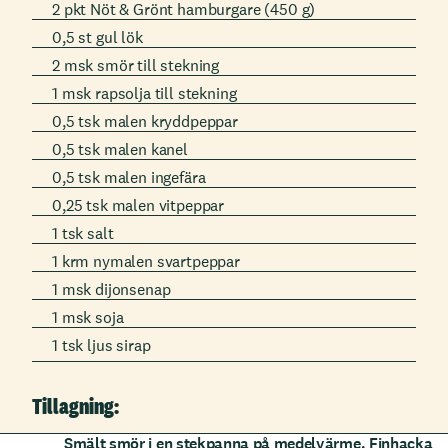
2 pkt Nöt & Grönt hamburgare (450 g)
0,5 st gul lök
2 msk smör till stekning
1 msk rapsolja till stekning
0,5 tsk malen kryddpeppar
0,5 tsk malen kanel
0,5 tsk malen ingefära
0,25 tsk malen vitpeppar
1 tsk salt
1 krm nymalen svartpeppar
1 msk dijonsenap
1 msk soja
1 tsk ljus sirap
Tillagning:
Smält smör i en stekpanna på medelvärme. Finhacka