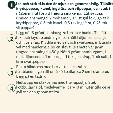
lök och stek tills den är mjuk och genomskinlig. Tillsätt
1
kryddpeppar, kanel, ingefära och vitpeppar, och stek i
någon minut för att frigöra smakerna. Låt svalna.
(Ingrediensmängd: 2 msk smör, 0,5 st gul lök, 0,5 tsk
kryddpeppar, 0,5 tsk kanel, 0,5 tsk ingefära, 0,25 tsk
vitpeppar)
Lägg nöt & grönt hamburgare i en stor bunke. Tillsätt
2
lök- och kryddblandningen och häll i dijonsenap, soja
och ljus sirap. Krydda med salt och svartpeppar. Blanda
väl med händerna eller en slev tills smeten är jämn.
(Ingrediensmängd: 450 g Nöt & grönt hamburgare, 1
msk dijonsenap, 1 msk soja, 1 tsk ljus sirap, 1 tsk salt, 1
krm svartpeppar)
Fukta händerna med lite vatten och rulla
3
färsblandningen till små köttbullar, ca 2 cm i diameter.
Lägg på en tallrik.
Hetta upp en stekpanna med lite rapsolja. Stek
4
köttbullarna på medelvärme i ca 7-10 minuter tills de är
gyllene och genomstekta.