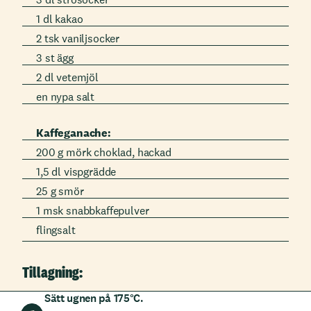
1 dl kakao
2 tsk vaniljsocker
3 st ägg
2 dl vetemjöl
en nypa salt
Kaffeganache:
200 g mörk choklad, hackad
1,5 dl vispgrädde
25 g smör
1 msk snabbkaffepulver
flingsalt
Tillagning:
Sätt ugnen på 175°C.