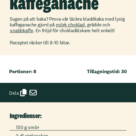
kaffeganache
Sugen på att baka? Prova vår läckra kladdkaka med lyxig
kaffeganache gjord på
mörk choklad
, grädde och
snabbkaffe
. En fröjd för chokladälskare helt enkelt!
Receptet räcker till 8-10 bitar.
Portioner: 8
Tillagningstid: 30
Dela
Ingredienser:
150 g smör
3 dl strösocker