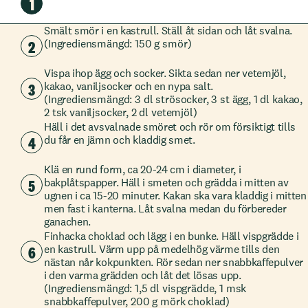
1
Smält smör i en kastrull. Ställ åt sidan och låt svalna.
2
(Ingrediensmängd: 150 g smör)
Vispa ihop ägg och socker. Sikta sedan ner vetemjöl,
3
kakao, vaniljsocker och en nypa salt.
(Ingrediensmängd: 3 dl strösocker, 3 st ägg, 1 dl kakao,
2 tsk vaniljsocker, 2 dl vetemjöl)
Häll i det avsvalnade smöret och rör om försiktigt tills
4
du får en jämn och kladdig smet.
Klä en rund form, ca 20-24 cm i diameter, i
5
bakplåtspapper. Häll i smeten och grädda i mitten av
ugnen i ca 15-20 minuter. Kakan ska vara kladdig i mitten
men fast i kanterna. Låt svalna medan du förbereder
ganachen.
Finhacka choklad och lägg i en bunke. Häll vispgrädde i
6
en kastrull. Värm upp på medelhög värme tills den
nästan når kokpunkten. Rör sedan ner snabbkaffepulver
i den varma grädden och låt det lösas upp.
(Ingrediensmängd: 1,5 dl vispgrädde, 1 msk
snabbkaffepulver, 200 g mörk choklad)