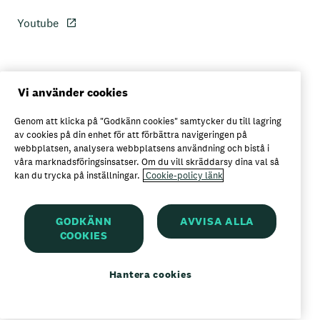
Youtube
Personuppgiftspolicy
Vi använder cookies
Genom att klicka på "Godkänn cookies" samtycker du till lagring
Axfoods integritetspolicy
av cookies på din enhet för att förbättra navigeringen på
webbplatsen, analysera webbplatsens användning och bistå i
våra marknadsföringsinsatser. Om du vill skräddarsy dina val så
kan du trycka på inställningar.
Cookie-policy länk
Här kan du köpa Garant
GODKÄNN
AVVISA ALLA
COOKIES
Garant är ett registrerat varumärke för
Axfood AB
Hantera cookies