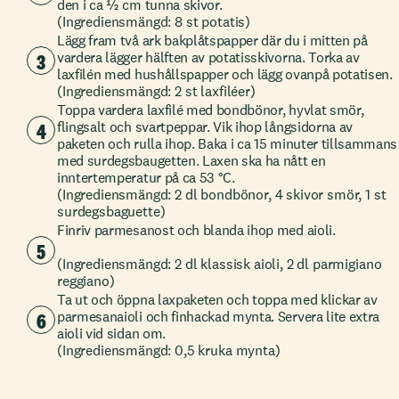
den i ca ½ cm tunna skivor.
(Ingrediensmängd: 8 st potatis)
Lägg fram två ark bakplåtspapper där du i mitten på
3
vardera lägger hälften av potatisskivorna. Torka av
laxfilén med hushållspapper och lägg ovanpå potatisen.
(Ingrediensmängd: 2 st laxfiléer)
Toppa vardera laxfilé med bondbönor, hyvlat smör,
4
flingsalt och svartpeppar. Vik ihop långsidorna av
paketen och rulla ihop. Baka i ca 15 minuter tillsammans
med surdegsbaugetten. Laxen ska ha nått en
inntertemperatur på ca 53 °C.
(Ingrediensmängd: 2 dl bondbönor, 4 skivor smör, 1 st
surdegsbaguette)
Finriv parmesanost och blanda ihop med aioli.
5
(Ingrediensmängd: 2 dl klassisk aioli, 2 dl parmigiano
reggiano)
Ta ut och öppna laxpaketen och toppa med klickar av
6
parmesanaioli och finhackad mynta. Servera lite extra
aioli vid sidan om.
(Ingrediensmängd: 0,5 kruka mynta)