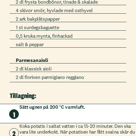
2 dl frysta bondbönor, tinade & skalade
4 skivor smör, hyvlade med osthyvel
2 ark bakplåtspapper
1 st surdegsbaguette
0,5 kruka mynta, finhackad
salt & peppar
Parmesanaioli
2 dl klassisk aioli
2 dl finriven parmigiano reggiano
Tillagning:
Sätt ugnen på 200 °C varmluft.
1
Koka potatis i saltat vatten i ca 15-20 minuter. Den ska
2
vara lite underkokt. När potatisen har fått svalna skär du