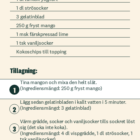
1 dl strösocker
3 gelatinblad
250 g fryst mango
1 msk färskpressad lime
1 tsk vaniljsocker
Kokoschips till topping
Tillagning:
Tina mangon och mixa den helt slät.
(Ingrediensmängd: 250 g fryst mango)
1
Lägg sedan gelatinbladen i kallt vatten i 5 minuter.
2
(Ingrediensmängd: 3 gelatinblad)
Värm grädde, socker och vaniljsocker tills sockret löst
3
sig (det ska inte koka).
(Ingrediensmängd: 4 dl vispgrädde, 1 dl strösocker, 1
tsk vaniljsocker)