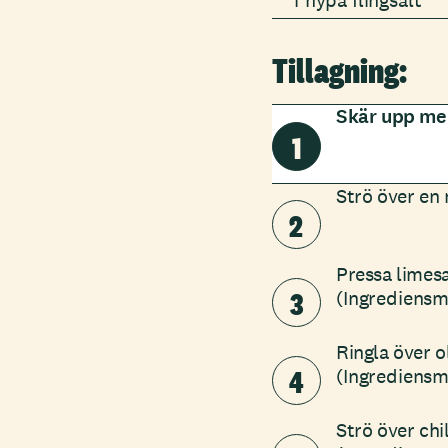
1 nypa flingsalt
Tillagning:
Skär upp mel
1
Strö över en 
2
Pressa limesa
3
(Ingrediensm
Ringla över ol
4
(Ingrediensm
Strö över chil