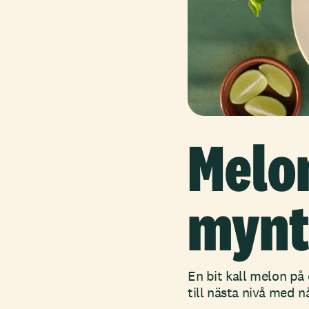
Melo
mynta
En bit kall melon på
till nästa nivå med n