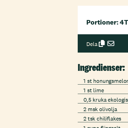
Portioner: 4
T
Dela
Ingredienser:
1 st honungsmelo
1 st lime
0,5 kruka ekologi
2 msk olivolja
2 tsk chiliflakes