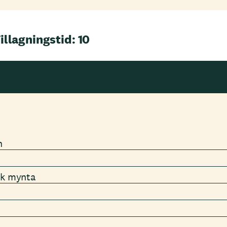
illagningstid: 10
n
sk mynta