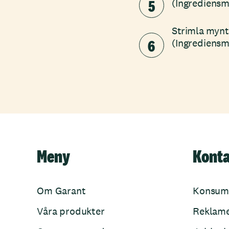
5
(Ingrediensmä
Strimla mynt
6
(Ingrediensm
Meny
Kont
Om Garant
Konsum
Våra produkter
Reklam