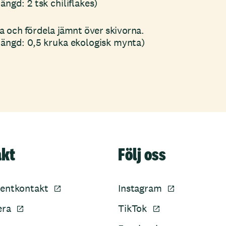
ngd: 2 tsk chiliflakes)
a och fördela jämnt över skivorna.
ängd: 0,5 kruka ekologisk mynta)
akt
Följ oss
entkontakt
Instagram
era
TikTok