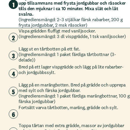
upp tillsammans med frysta jordgubbar och råsocker
1
tills den mjuknar i ca 10 minuter. Mixa slät och låt
svalna.
(Ingrediensmängd: 2–3 stjälkar färsk rabarber, 200 g
frysta jordgubbar, 2 msk råsocker)
Vispa grädden fluffigt med vaniljsocker.
2
(Ingrediensmängd: 3 dl vispgrädde, 1 tsk vaniljsocker)
Lägg ut en tårtbotten på ett fat.
3
(Ingrediensmängd: 1 paket färdiga tårtbottnar (3-
delade))
Bred på ett lager vispgrädde och lägg på lite rabarber-
4
och jordgubbssylt.
Lägg på en marängbotten. Bred på grädde och upprepa
5
med sylt och färska jordgubbar.
(Ingrediensmängd: 1 paket färdiga marängbottnar, 100 g
färska jordgubbar)
Fortsätt varva tårtbotten, maräng, grädde och sylt.
6
Toppa tårtan med extra grädde, massor av jordgubbar