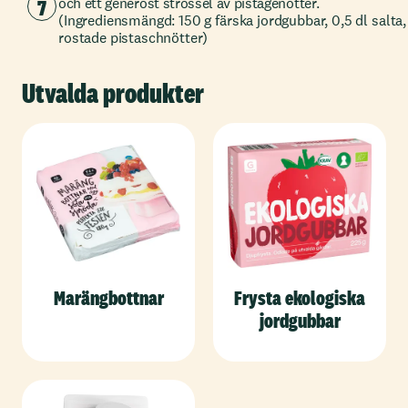
7
och ett generöst strössel av pistagenötter.
(Ingrediensmängd: 150 g färska jordgubbar, 0,5 dl salta,
rostade pistaschnötter)
Utvalda produkter
Marängbottnar
Frysta ekologiska
jordgubbar