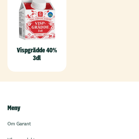
Vispgrädde 40%
3dl
Meny
Om Garant