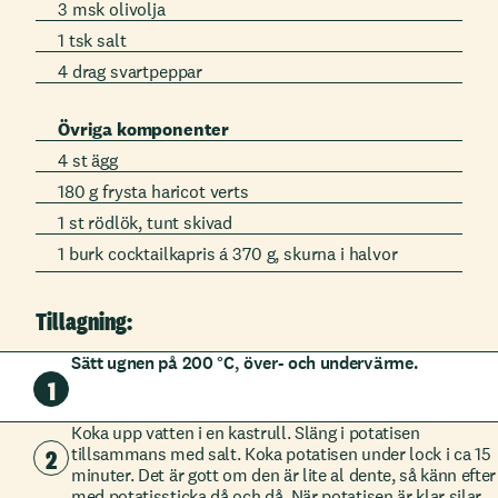
3 msk olivolja
1 tsk salt
4 drag svartpeppar
Övriga komponenter
4 st ägg
180 g frysta haricot verts
1 st rödlök, tunt skivad
1 burk cocktailkapris á 370 g, skurna i halvor
Tillagning:
Sätt ugnen på 200 °C, över- och undervärme.
1
Koka upp vatten i en kastrull. Släng i potatisen
2
tillsammans med salt. Koka potatisen under lock i ca 15
minuter. Det är gott om den är lite al dente, så känn efter
med potatissticka då och då. När potatisen är klar silar