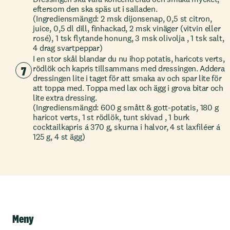
eftersom den ska späs ut i salladen.
(Ingrediensmängd: 2 msk dijonsenap, 0,5 st citron,
juice, 0,5 dl dill, finhackad, 2 msk vinäger (vitvin eller
rosé), 1 tsk flytande honung, 3 msk olivolja , 1 tsk salt,
4 drag svartpeppar)
I en stor skål blandar du nu ihop potatis, haricots verts,
7
rödlök och kapris tillsammans med dressingen. Addera
dressingen lite i taget för att smaka av och spar lite för
att toppa med. Toppa med lax och ägg i grova bitar och
lite extra dressing.
(Ingrediensmängd: 600 g smått & gott-potatis, 180 g
haricot verts, 1 st rödlök, tunt skivad , 1 burk
cocktailkapris á 370 g, skurna i halvor, 4 st laxfiléer á
125 g, 4 st ägg)
Meny