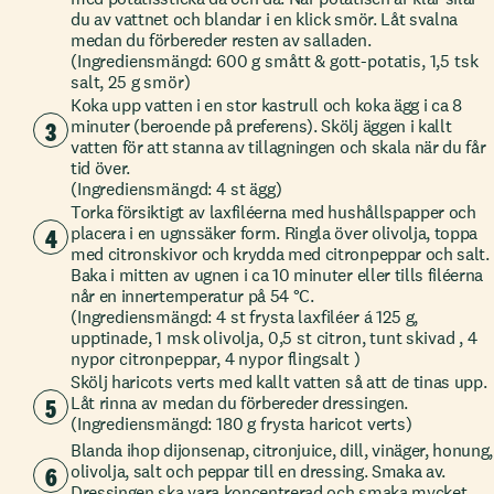
du av vattnet och blandar i en klick smör. Låt svalna
medan du förbereder resten av salladen.
(Ingrediensmängd: 600 g smått & gott-potatis, 1,5 tsk
salt, 25 g smör)
Koka upp vatten i en stor kastrull och koka ägg i ca 8
3
minuter (beroende på preferens). Skölj äggen i kallt
vatten för att stanna av tillagningen och skala när du får
tid över.
(Ingrediensmängd: 4 st ägg)
Torka försiktigt av laxfiléerna med hushållspapper och
4
placera i en ugnssäker form. Ringla över olivolja, toppa
med citronskivor och krydda med citronpeppar och salt.
Baka i mitten av ugnen i ca 10 minuter eller tills filéerna
når en innertemperatur på 54 °C.
(Ingrediensmängd: 4 st frysta laxfiléer á 125 g,
upptinade, 1 msk olivolja, 0,5 st citron, tunt skivad , 4
nypor citronpeppar, 4 nypor flingsalt )
Skölj haricots verts med kallt vatten så att de tinas upp.
5
Låt rinna av medan du förbereder dressingen.
(Ingrediensmängd: 180 g frysta haricot verts)
Blanda ihop dijonsenap, citronjuice, dill, vinäger, honung,
6
olivolja, salt och peppar till en dressing. Smaka av.
Dressingen ska vara koncentrerad och smaka mycket,