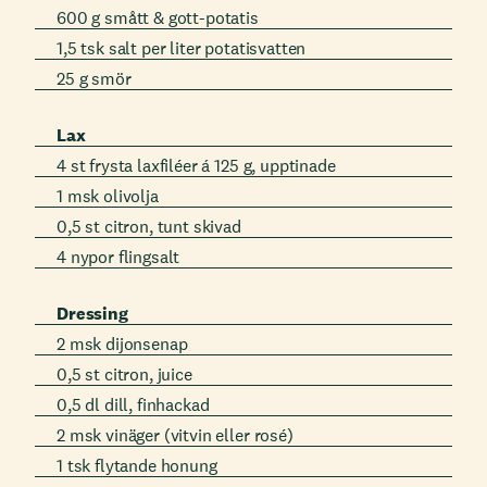
600 g smått & gott-potatis
1,5 tsk salt per liter potatisvatten
25 g smör
Lax
4 st frysta laxfiléer á 125 g, upptinade
1 msk olivolja
0,5 st citron, tunt skivad
4 nypor flingsalt
Dressing
2 msk dijonsenap
0,5 st citron, juice
0,5 dl dill, finhackad
2 msk vinäger (vitvin eller rosé)
1 tsk flytande honung