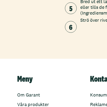
Bred ut ett l
5
eller tills de
(Ingrediensm
Strö över rive
6
Meny
Kont
Om Garant
Konsum
Våra produkter
Reklam