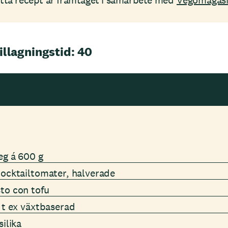
etta recept är framtaget i samarbete med
Vegomagasi
illagningstid: 40
eg á 600 g
cocktailtomater, halverade
to con tofu
, t ex växtbaserad
silika