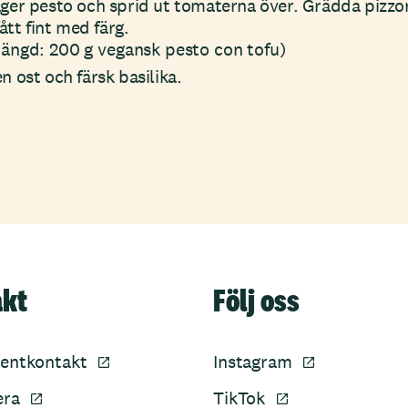
ager pesto och sprid ut tomaterna över. Grädda pizzor
 fått fint med färg.
ängd: 200 g vegansk pesto con tofu)
n ost och färsk basilika.
akt
Följ oss
entkontakt
Instagram
era
TikTok