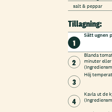
salt & peppar
Tillagning:
Sätt ugnen p
1
Blanda tomate
2
minuter eller 
(Ingrediensm
Höj temperat
3
Kavla ut de k
4
(Ingrediensm