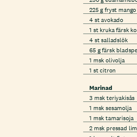
225 g fryst mango
4 st avokado
1 st kruka färsk k
4 st salladslök
65 g färsk bladsp
1 msk olivolja
1 st citron
Marinad
3 msk teriyakisås
1 msk sesamolja
1 msk tamarisoja
2 msk pressad lim