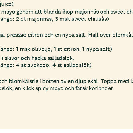
juice)
 mayo genom att blanda ihop majonnäs och sweet chili
ängd: 2 dl majonnäs, 3 msk sweet chilisås)
ja, pressad citron och en nypa salt. Häll över blomkå
ngd: 1 msk olivolja, 1 st citron, 1 nypa salt)
i skivor och hacka salladslök.
ängd: 4 st avokado, 4 st salladslök)
ch blomkålsris i botten av en djup skål. Toppa med l
slök, en klick spicy mayo och färsk koriander.