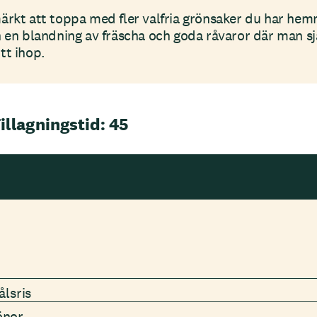
ärkt att toppa med fler valfria grönsaker du har hem
n en blandning av fräscha och goda råvaror där man 
tt ihop.
illagningstid: 45
ålsris
önor