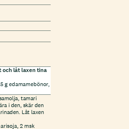
och låt laxen tina
 225 g edamamebönor,
esamolja, tamari
ära i den, skär den
arinaden. Låt laxen
arisoja, 2 msk