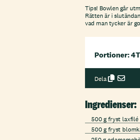
Tips! Bowlen går utm
Rätten är i slutända
vad man tycker är go
Portioner: 4
T
Dela
Ingredienser:
500 g fryst laxfilé
500 g fryst blomk
250 g edamameb