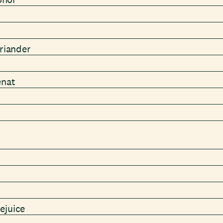
oriander
enat
ejuice