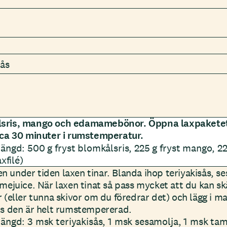
sås
lsris, mango och edamamebönor. Öppna laxpaketet 
k ca 30 minuter i rumstemperatur.
ängd: 500 g fryst blomkålsris, 225 g fryst mango,
xfilé)
 under tiden laxen tinar. Blanda ihop teriyakisås, s
imejuice. När laxen tinat så pass mycket att du kan sk
r (eller tunna skivor om du föredrar det) och lägg i m
lls den är helt rumstempererad.
ängd: 3 msk teriyakisås, 1 msk sesamolja, 1 msk tam