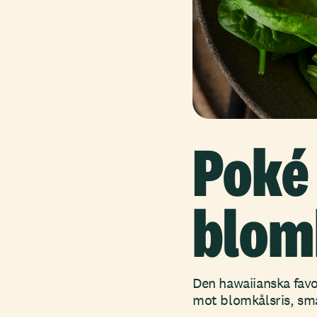
Poké
blom
Den hawaiianska favo
mot blomkålsris, sm