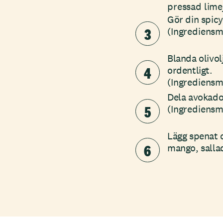
pressad lime
Gör din spicy
3
(Ingrediensm
Blanda olivol
4
ordentligt.
(Ingrediensmä
Dela avokado 
5
(Ingrediensm
Lägg spenat o
6
mango, sallad