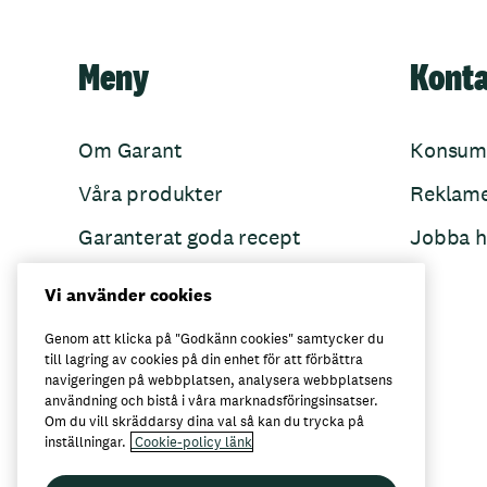
Meny
Kont
Om Garant
Konsum
Våra produkter
Reklam
Garanterat goda recept
Jobba h
Garant övertänker
Vi använder cookies
Folkets Minnen
Genom att klicka på "Godkänn cookies" samtycker du
till lagring av cookies på din enhet för att förbättra
navigeringen på webbplatsen, analysera webbplatsens
användning och bistå i våra marknadsföringsinsatser.
Här kan du köpa Garant
Om du vill skräddarsy dina val så kan du trycka på
inställningar.
Cookie-policy länk