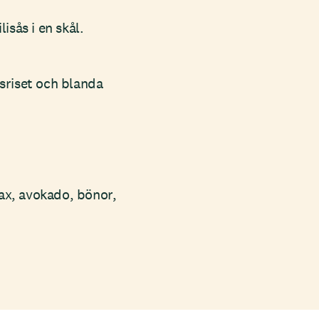
sås i en skål.
lsriset och blanda
ax, avokado, bönor,