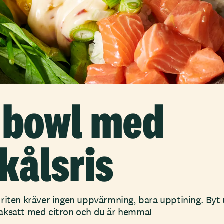
 bowl med
kålsris
riten kräver ingen uppvärmning, bara upptining. Byt u
aksatt med citron och du är hemma!