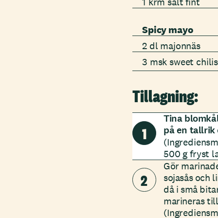
1 krm salt fint
Spicy mayo
2 dl majonnäs
3 msk sweet chili
Tillagning:
Tina blomkå
1
på en tallri
(Ingrediensm
500 g fryst la
Gör marinaden
2
sojasås och l
då i små bita
marineras ti
(Ingrediensm