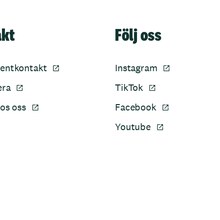
akt
Följ oss
entkontakt
Instagram
era
TikTok
os oss
Facebook
Youtube
Sidfot