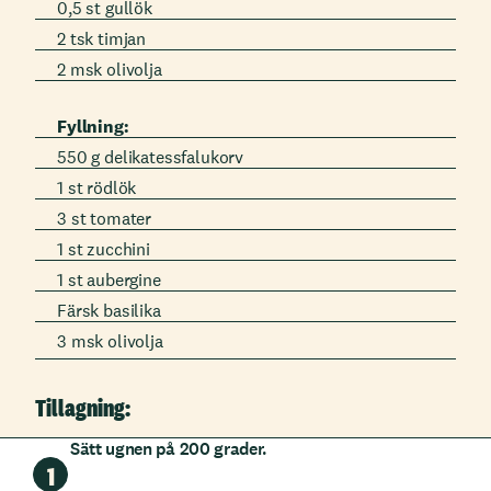
0,5 st gullök
2 tsk timjan
2 msk olivolja
Fyllning:
550 g delikatessfalukorv
1 st rödlök
3 st tomater
1 st zucchini
1 st aubergine
Färsk basilika
3 msk olivolja
Tillagning:
Sätt ugnen på 200 grader.
1