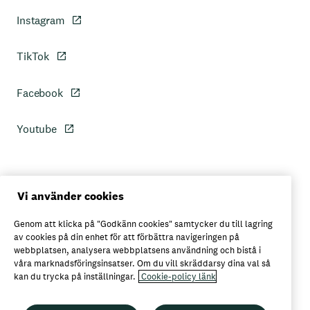
Instagram
TikTok
Facebook
Youtube
Personuppgiftspolicy
Vi använder cookies
Genom att klicka på "Godkänn cookies" samtycker du till lagring
Axfoods integritetspolicy
av cookies på din enhet för att förbättra navigeringen på
webbplatsen, analysera webbplatsens användning och bistå i
våra marknadsföringsinsatser. Om du vill skräddarsy dina val så
kan du trycka på inställningar.
Cookie-policy länk
Här kan du köpa Garant