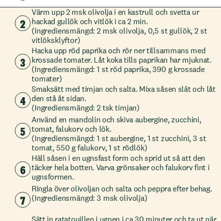
Värm upp 2 msk olivolja i en kastrull och svetta ur
2
hackad gullök och vitlök i ca 2 min.
(Ingrediensmängd: 2 msk olivolja, 0,5 st gullök, 2 st
vitlöksklyftor)
Hacka upp röd paprika och rör ner tillsammans med
3
krossade tomater. Låt koka tills paprikan har mjuknat.
(Ingrediensmängd: 1 st röd paprika, 390 g krossade
tomater)
Smaksätt med timjan och salta. Mixa såsen slät och låt
4
den stå åt sidan.
(Ingrediensmängd: 2 tsk timjan)
Använd en mandolin och skiva aubergine, zucchini,
5
tomat, falukorv och lök.
(Ingrediensmängd: 1 st aubergine, 1 st zucchini, 3 st
tomat, 550 g falukorv, 1 st rödlök)
Häll såsen i en ugnsfast form och sprid ut så att den
6
täcker hela botten. Varva grönsaker och falukorv fint i
ugnsformen.
Ringla över olivoljan och salta och peppra efter behag.
7
(Ingrediensmängd: 3 msk olivolja)
Sätt in ratatouillen i ugnen i ca 30 minuter och ta ut när