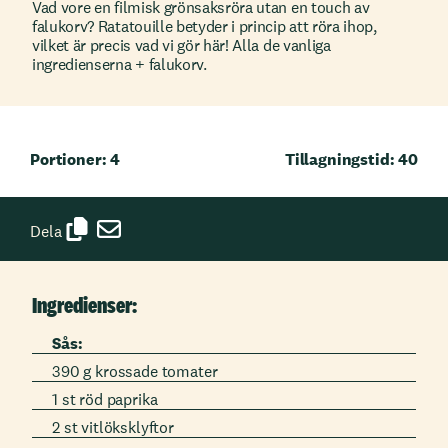
Vad vore en filmisk grönsaksröra utan en touch av
falukorv? Ratatouille betyder i princip att röra ihop,
vilket är precis vad vi gör här! Alla de vanliga
ingredienserna + falukorv.
Portioner: 4
Tillagningstid: 40
Dela
Ingredienser:
Sås:
390 g krossade tomater
1 st röd paprika
2 st vitlöksklyftor