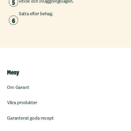
5
vitlök och inläggningslagen.
Salta efter behag.
6
Meny
Om Garant
Våra produkter
Garanterat goda recept