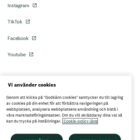
Instagram
TikTok
Facebook
Youtube
Personuppgiftspolicy
Vi använder cookies
Genom att klicka på "Godkänn cookies" samtycker du till lagring
Axfoods integritetspolicy
av cookies på din enhet för att förbättra navigeringen på
webbplatsen, analysera webbplatsens användning och bistå i
våra marknadsföringsinsatser. Om du vill skräddarsy dina val så
kan du trycka på inställningar.
Cookie-policy länk
Här kan du köpa Garant