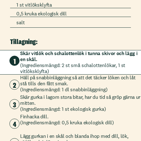
1 st vitlöksklyfta
0,5 kruka ekologisk dill
salt
Tillagning:
Skär vitlök och schalottenlök i tunna skivor och lägg i
en skål.
1
(Ingrediensmängd: 2 st små schalottenlökar, 1 st
vitlöksklyfta)
Häll på snabbinläggning så att det täcker löken och låt
2
stå tills den fått smak.
(Ingrediensmängd: 1 dl snabbinläggning)
Skär gurka i lagom stora bitar, har du tid så gröp gärna ur
3
mitten.
(Ingrediensmängd: 1 st ekologisk gurka)
Finhacka dill.
4
(Ingrediensmängd: 0,5 kruka ekologisk dill)
Lägg gurkan i en skål och blanda ihop med dill, lök,