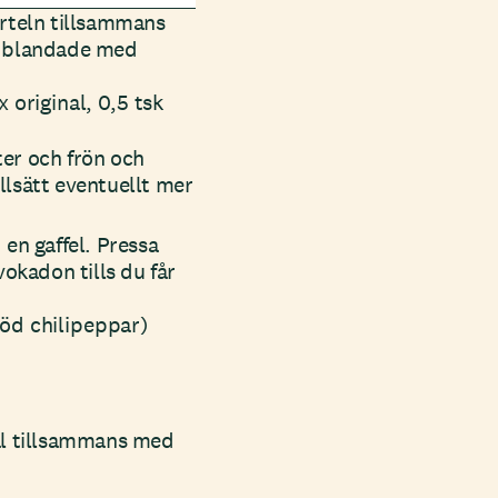
rteln tillsammans
r blandade med
original, 0,5 tsk
er och frön och
illsätt eventuellt mer
en gaffel. Pressa
okadon tills du får
röd chilipeppar)
ål tillsammans med