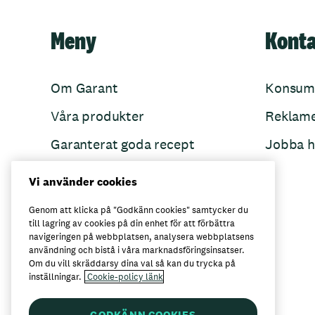
Meny
Kont
Om Garant
Konsum
Våra produkter
Reklam
Garanterat goda recept
Jobba h
Garant övertänker
Vi använder cookies
Folkets Minnen
Genom att klicka på "Godkänn cookies" samtycker du
till lagring av cookies på din enhet för att förbättra
navigeringen på webbplatsen, analysera webbplatsens
användning och bistå i våra marknadsföringsinsatser.
Här kan du köpa Garant
Om du vill skräddarsy dina val så kan du trycka på
inställningar.
Cookie-policy länk
GODKÄNN COOKIES