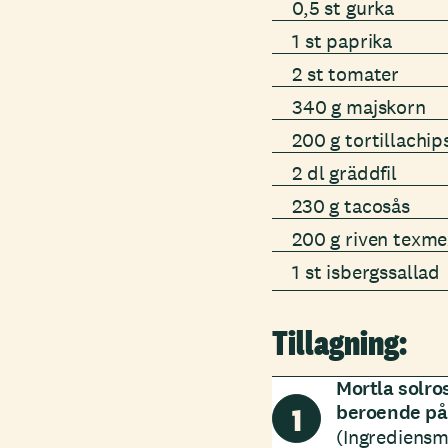
0,5 st gurka
1 st paprika
2 st tomater
340 g majskorn
200 g tortillachip
2 dl gräddfil
230 g tacosås
200 g riven texme
1 st isbergssallad
Tillagning:
Mortla solro
1
beroende på 
(Ingrediensmä