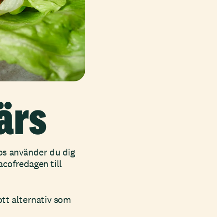
ärs
acos använder du dig
acofredagen till
ott alternativ som