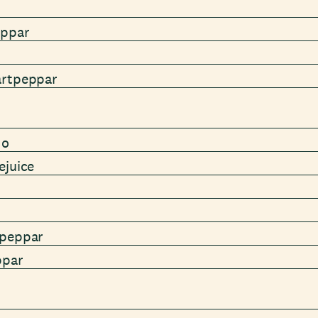
eppar
artpeppar
do
ejuice
tpeppar
ppar