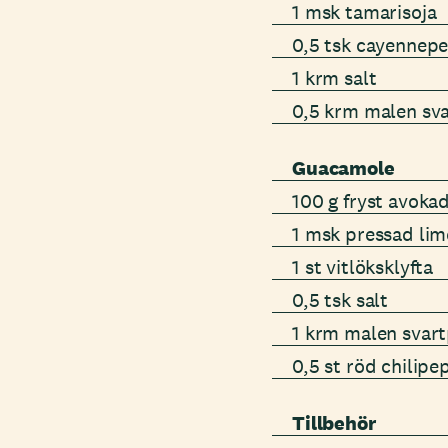
1 msk tamarisoja
0,5 tsk cayennep
1 krm salt
0,5 krm malen sv
Guacamole
100 g fryst avoka
1 msk pressad lim
1 st vitlöksklyfta
0,5 tsk salt
1 krm malen svar
0,5 st röd chilipe
Tillbehör