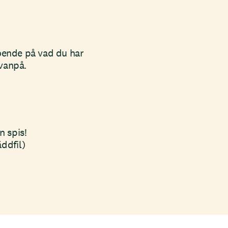
eroende på vad du har
ovanpå.
n spis!
ddfil)