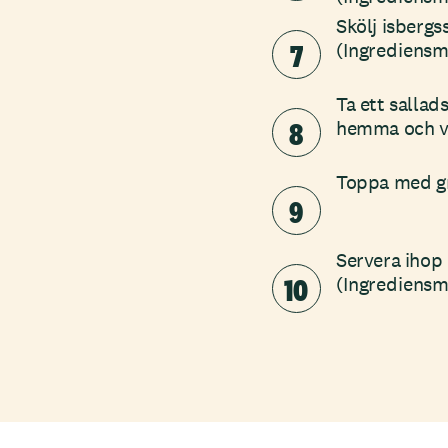
Skölj isbergs
7
(Ingrediensm
Ta ett sallad
8
hemma och va
Toppa med gr
9
Servera ihop 
10
(Ingrediensm