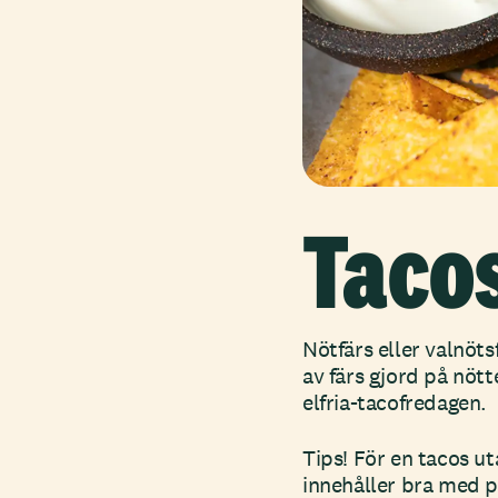
Taco
Nötfärs eller valnöts
av färs gjord på nött
elfria-tacofredagen.
Tips! För en tacos u
innehåller bra med p