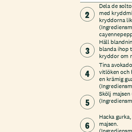
Dela de solt
2
med kryddmix
kryddorna lik
(Ingrediensm
cayennepeppa
Häll blandni
3
blanda ihop t
kryddor om m
Tina avokados
4
vitlöken och 
en krämig gu
(Ingrediensmä
Skölj majsen 
5
(Ingrediensm
Hacka gurka,
6
majsen.
(Ingrediensmä