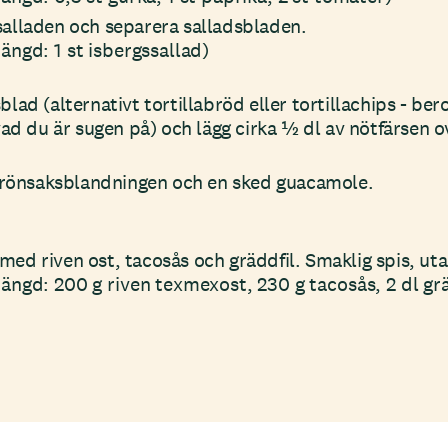
salladen och separera salladsbladen.
ängd: 1 st isbergssallad)
sblad (alternativt tortillabröd eller tortillachips - b
d du är sugen på) och lägg cirka ½ dl av nötfärsen 
önsaksblandningen och en sked guacamole.
med riven ost, tacosås och gräddfil. Smaklig spis, uta
ängd: 200 g riven texmexost, 230 g tacosås, 2 dl grä