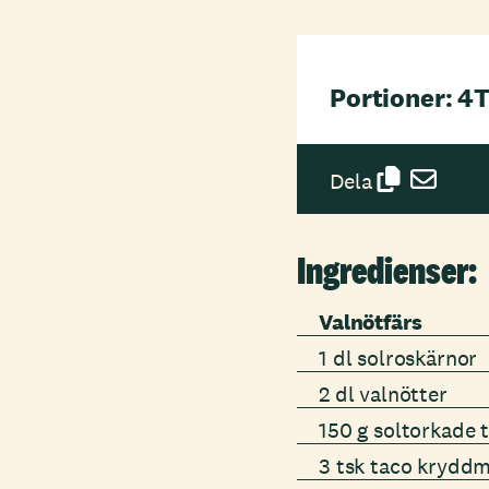
Portioner: 4
T
Dela
Ingredienser:
Valnötfärs
1 dl solroskärnor
2 dl valnötter
150 g soltorkade 
3 tsk taco kryddmi