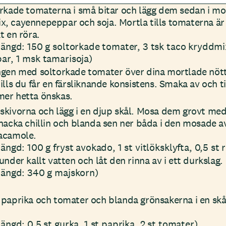
orkade tomaterna i små bitar och lägg dem sedan i mo
, cayennepeppar och soja. Mortla tills tomaterna ä
t en röra.
ängd: 150 g soltorkade tomater, 3 tsk taco kryddmix 
r, 1 msk tamarisoja)
ngen med soltorkade tomater över dina mortlade nött
ills du får en färsliknande konsistens. Smaka av och t
er hetta önskas.
kivorna och lägg i en djup skål. Mosa dem grovt med 
hacka chillin och blanda sen ner båda i den mosade av
acamole.
ngd: 100 g fryst avokado, 1 st vitlöksklyfta, 0,5 st 
under kallt vatten och låt den rinna av i ett durkslag.
ängd: 340 g majskorn)
 paprika och tomater och blanda grönsakerna i en sk
ngd: 0,5 st gurka, 1 st paprika, 2 st tomater)