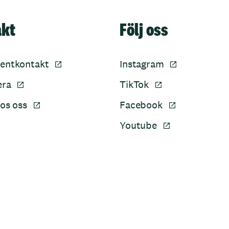
akt
Följ oss
entkontakt
Instagram
era
TikTok
os oss
Facebook
Youtube
Sidfot