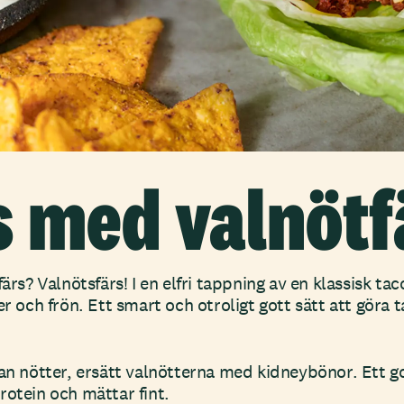
s med valnötf
färs? Valnötsfärs! I en elfri tappning av en klassisk t
er och frön. Ett smart och otroligt gott sätt att göra t
tan nötter, ersätt valnötterna med kidneybönor. Ett g
rotein och mättar fint.