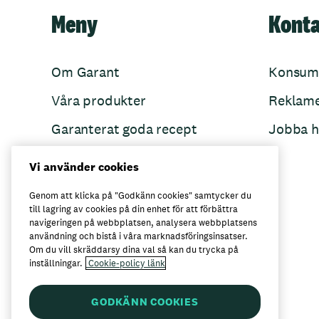
Meny
Kont
Om Garant
Konsum
Våra produkter
Reklam
Garanterat goda recept
Jobba h
Garant övertänker
Vi använder cookies
Folkets Minnen
Genom att klicka på "Godkänn cookies" samtycker du
till lagring av cookies på din enhet för att förbättra
navigeringen på webbplatsen, analysera webbplatsens
användning och bistå i våra marknadsföringsinsatser.
Här kan du köpa Garant
Om du vill skräddarsy dina val så kan du trycka på
inställningar.
Cookie-policy länk
GODKÄNN COOKIES