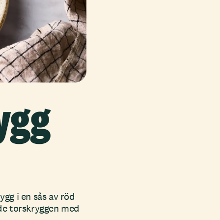
ygg
ygg i en sås av röd
ade torskryggen med