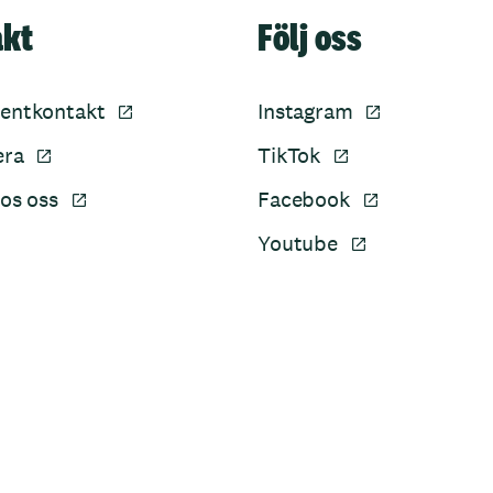
akt
Följ oss
entkontakt
Instagram
era
TikTok
os oss
Facebook
Youtube
Sidfot