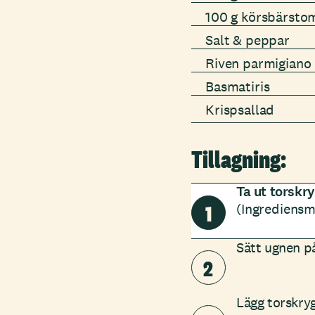
100 g körsbärstom
Salt & peppar
Riven parmigiano 
Basmatiris
Krispsallad
Tillagning:
Ta ut torskry
1
(Ingrediensm
Sätt ugnen p
2
Lägg torskry