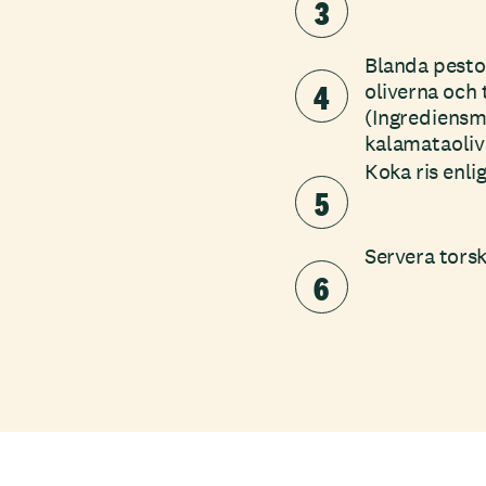
3
Blanda pesto,
4
oliverna och 
(Ingrediensm
kalamataoliv
Koka ris enli
5
Servera torsk
6