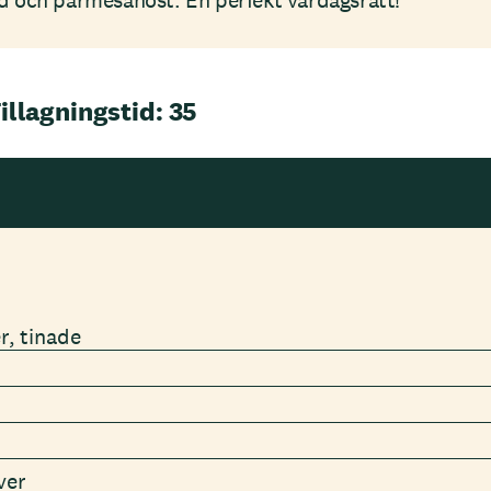
lad och parmesanost. En perfekt vardagsrätt!
illagningstid: 35
r, tinade
ver