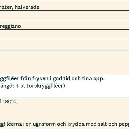
ater, halverade
reggiano
ggfiléer från frysen i god tid och tina upp.
ängd: 4 st torskryggfiléer)
å 180°c.
ggfiléerna i en ugnsform och krydda med salt och pep