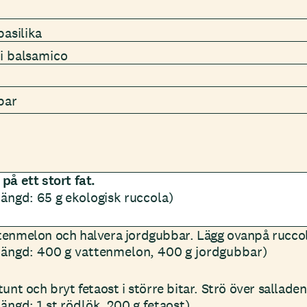
basilika
i balsamico
par
på ett stort fat.
ängd: 65 g ekologisk ruccola)
tenmelon och halvera jordgubbar. Lägg ovanpå rucco
ängd: 400 g vattenmelon, 400 g jordgubbar)
tunt och bryt fetaost i större bitar. Strö över salladen
ängd: 1 st rödlök, 200 g fetaost)