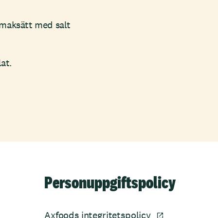
 smaksätt med salt
lat.
Personuppgiftspolicy
Axfoods integritetspolicy