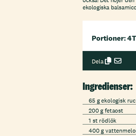
också! Det höjer den 
ekologiska balsamico 
Portioner: 4
T
Dela
Ingredienser:
65 g ekologisk ru
200 g fetaost
1 st rödlök
400 g vattenmelo