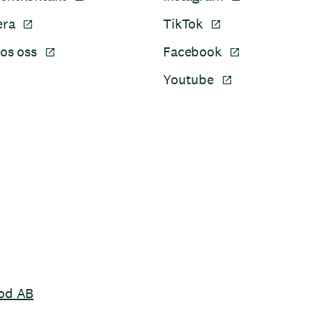
era
TikTok
os oss
Facebook
Youtube
Sidfot
od AB