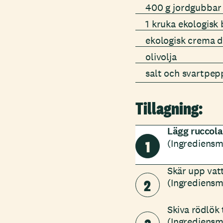
400 g jordgubbar
1 kruka ekologisk 
ekologisk crema d
olivolja
salt och svartpep
Tillagning:
Lägg ruccola 
1
(Ingrediensm
Skär upp vat
2
(Ingrediensm
Skiva rödlök 
(Ingrediensm