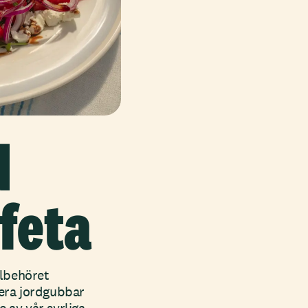
d
feta
llbehöret
era jordgubbar