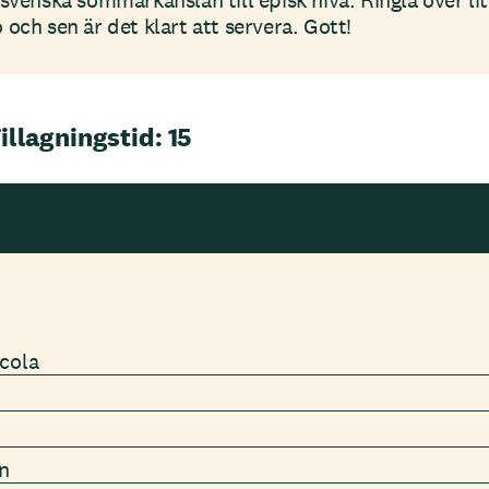
svenska sommarkänslan till episk nivå. Ringla över lit
och sen är det klart att servera. Gott!
illagningstid: 15
ccola
n