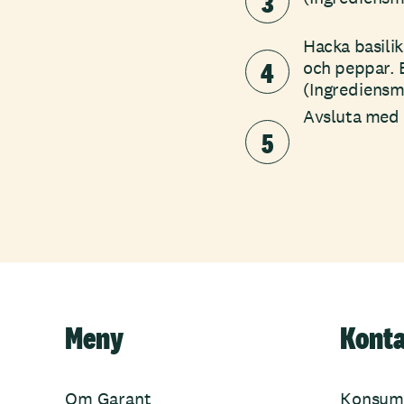
3
Hacka basilik
4
och peppar. 
(Ingrediensm
Avsluta med c
5
Meny
Kont
Om Garant
Konsum