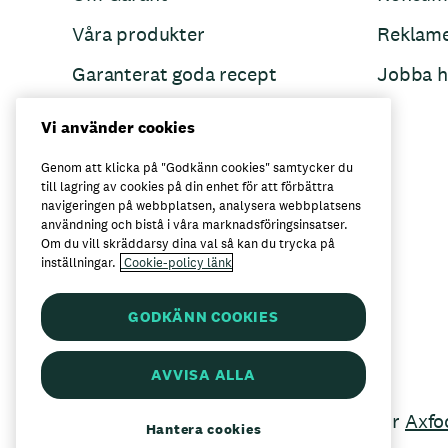
Våra produkter
Reklam
Garanterat goda recept
Jobba h
Garant övertänker
Vi använder cookies
Folkets Minnen
Genom att klicka på "Godkänn cookies" samtycker du
till lagring av cookies på din enhet för att förbättra
navigeringen på webbplatsen, analysera webbplatsens
användning och bistå i våra marknadsföringsinsatser.
Här kan du köpa Garant
Om du vill skräddarsy dina val så kan du trycka på
inställningar.
Cookie-policy länk
GODKÄNN COOKIES
AVVISA ALLA
Garant är ett registrerat varumärke för
Axfo
Hantera cookies