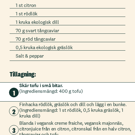
1 st citron
1 st rödlök
1 kruka ekologisk dill
70 g svart tångcaviar
70 g röd tångcaviar
0,5 kruka ekologisk gräslök
Salt & peppar
Tillagning:
Skär tofu i små bitar.
(Ingrediensmängd: 400 g tofu)
1
Finhacka rödlök, gräslök och dill och lägg i en bunke.
2
(Ingrediensmängd: 1 st rödlök, 0,5 kruka gräslök, 1
kruka dill)
Blanda i vegansk creme fraiche, vegansk majonnäs,
3
citronjuice från en citron, citronskal från en halv citron,
tångcaviar och tofu.