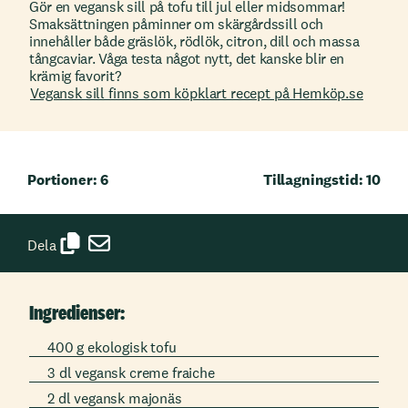
Gör en vegansk sill på tofu till jul eller midsommar!
Smaksättningen påminner om skärgårdssill och
innehåller både gräslök, rödlök, citron, dill och massa
tångcaviar. Våga testa något nytt, det kanske blir en
krämig favorit?
Vegansk sill finns som köpklart recept på Hemköp.se
Portioner: 6
Tillagningstid: 10
Dela
Ingredienser:
400 g ekologisk tofu
3 dl vegansk creme fraiche
2 dl vegansk majonäs