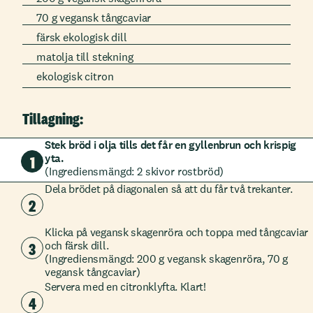
70 g vegansk tångcaviar
färsk ekologisk dill
matolja till stekning
ekologisk citron
Tillagning:
Stek bröd i olja tills det får en gyllenbrun och krispig
yta.
1
(Ingrediensmängd: 2 skivor rostbröd)
Dela brödet på diagonalen så att du får två trekanter.
2
Klicka på vegansk skagenröra och toppa med tångcaviar
3
och färsk dill.
(Ingrediensmängd: 200 g vegansk skagenröra, 70 g
vegansk tångcaviar)
Servera med en citronklyfta. Klart!
4