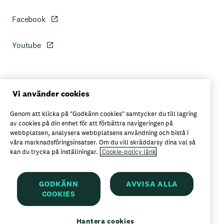
Facebook
Youtube
Personuppgiftspolicy
Vi använder cookies
Genom att klicka på "Godkänn cookies" samtycker du till lagring
Axfoods integritetspolicy
av cookies på din enhet för att förbättra navigeringen på
webbplatsen, analysera webbplatsens användning och bistå i
våra marknadsföringsinsatser. Om du vill skräddarsy dina val så
kan du trycka på inställningar.
Cookie-policy länk
Här kan du köpa Garant
GODKÄNN
AVVISA ALLA
COOKIES
Garant är ett registrerat varumärke för
Axfood AB
Hantera cookies