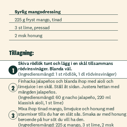
Syrlig mangodressing
225 g fryst mango, tinad
3 st lime, pressad
2 msk honung
Tillagning:
Skiva rödlök tunt och lägg i en skål tillsammans
rödvinsvinäger. Blanda väl.
1
(Ingrediensmängd: 1 st rödlök, 1 dl rödvinsvinäger)
Finhacka jalapeños och blanda ihop med aioli och
2
limejuice i en skål. Ställ åt sidan. Justera hettan med
mängden jalapeños.
(Ingrediensmängd: 60 g nacho jalapeño, 220 ml
klassisk aioli, 1 st lime)
Mixa ihop tinad mango, limejuice och honung med
3
stavmixer tills du har en slät sås. Smaka av med honung
beroende på hur söt du vill ha den.
(Ingrediensmängd: 225 g mango, 3 st lime, 2 msk