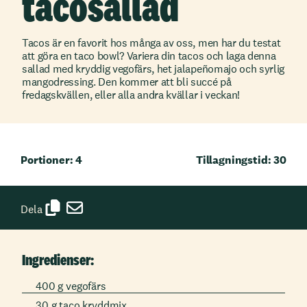
tacosallad
Tacos är en favorit hos många av oss, men har du testat
att göra en taco bowl? Variera din tacos och laga denna
sallad med kryddig vegofärs, het jalapeñomajo och syrlig
mangodressing. Den kommer att bli succé på
fredagskvällen, eller alla andra kvällar i veckan!
Portioner: 4
Tillagningstid: 30
Dela
Ingredienser:
400 g vegofärs
30 g taco kryddmix