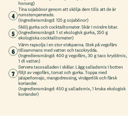
honung)
Tina sojabönor genom att skölja dem tills att de är
4
rumstempererade.
(Ingrediensmängd: 125 g sojabönor)
Skölj gurka och cocktailtomater. Skär i mindre bitar.
5
(Ingrediensmängd: 1 st ekologisk gurka, 250 g
ekologiska cocktailtomater)
Värm rapsolja i en stor stekpanna. Stek på vegofärs
6
tillsammans med vatten och tacokrydda.
(Ingrediensmängd: 400 g vegofärs, 30 g taco kryddmix,
1 dl vatten)
Servera tacosalladen i skålar. Lägg salladsmix i botten
7
följt av vegofärs, tomat och gurka. Toppa med
jalapeñomajo, mangodressing, vinägerlök och färsk
koriander.
(Ingrediensmängd: 450 g salladsmix, 1 kruka ekologisk
koriander)