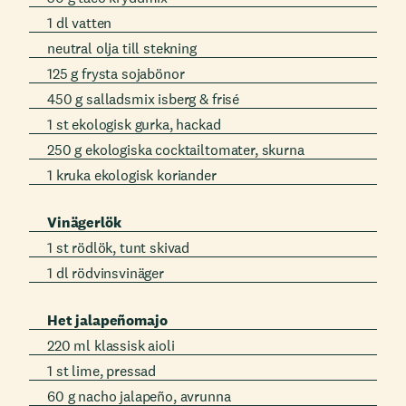
1 dl vatten
neutral olja till stekning
125 g frysta sojabönor
450 g salladsmix isberg & frisé
1 st ekologisk gurka, hackad
250 g ekologiska cocktailtomater, skurna
1 kruka ekologisk koriander
Vinägerlök
1 st rödlök, tunt skivad
1 dl rödvinsvinäger
Het jalapeñomajo
220 ml klassisk aioli
1 st lime, pressad
60 g nacho jalapeño, avrunna