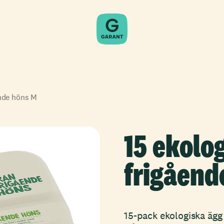
ende höns M
15 ekolo
frigåend
15-pack ekologiska äg