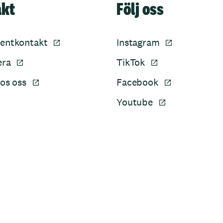
akt
Följ oss
entkontakt
Instagram
era
TikTok
os oss
Facebook
Youtube
Sidfot