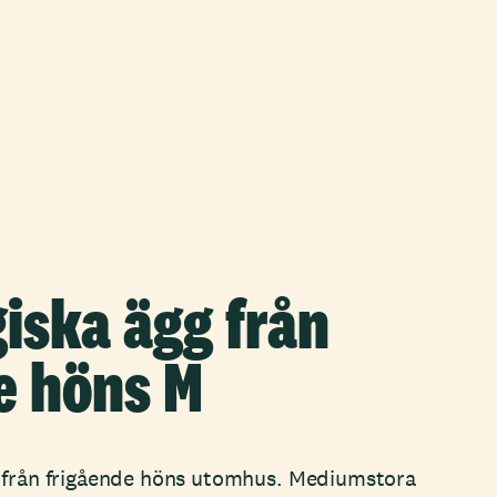
giska ägg från
e höns M
g från frigående höns utomhus. Mediumstora