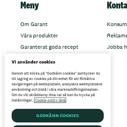
Meny
Kont
Om Garant
Konsum
Våra produkter
Reklam
Garanterat goda recept
Jobba h
Garant övertänker
Vi använder cookies
Folkets Minnen
Genom att klicka på "Godkänn cookies" samtycker du
till lagring av cookies på din enhet för att förbättra
navigeringen på webbplatsen, analysera webbplatsens
användning och bistå i våra marknadsföringsinsatser.
Här kan du köpa Garant
Om du vill skräddarsy dina val så kan du trycka på
inställningar.
Cookie-policy länk
GODKÄNN COOKIES