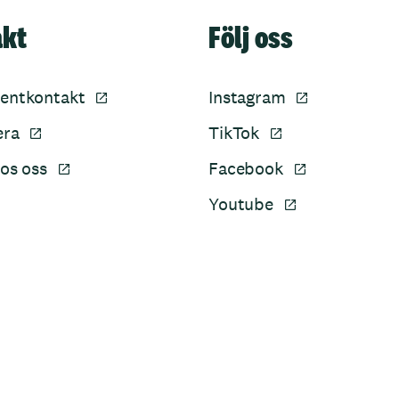
akt
Följ oss
entkontakt
Instagram
era
TikTok
os oss
Facebook
Youtube
Sidfot