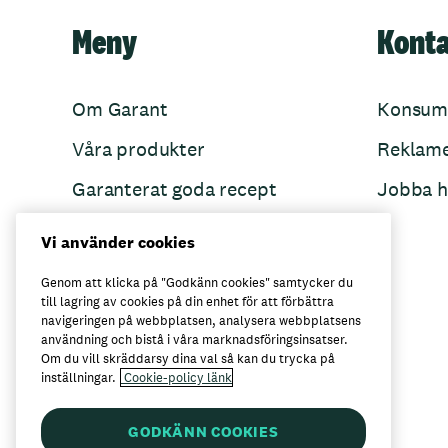
Meny
Kont
Om Garant
Konsum
Våra produkter
Reklam
Garanterat goda recept
Jobba h
Garant övertänker
Vi använder cookies
Folkets Minnen
Genom att klicka på "Godkänn cookies" samtycker du
till lagring av cookies på din enhet för att förbättra
navigeringen på webbplatsen, analysera webbplatsens
användning och bistå i våra marknadsföringsinsatser.
Här kan du köpa Garant
Om du vill skräddarsy dina val så kan du trycka på
inställningar.
Cookie-policy länk
GODKÄNN COOKIES