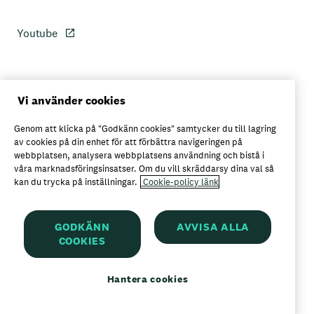
Youtube
Personuppgiftspolicy
Vi använder cookies
Genom att klicka på "Godkänn cookies" samtycker du till lagring
Axfoods integritetspolicy
av cookies på din enhet för att förbättra navigeringen på
webbplatsen, analysera webbplatsens användning och bistå i
våra marknadsföringsinsatser. Om du vill skräddarsy dina val så
kan du trycka på inställningar.
Cookie-policy länk
Här kan du köpa Garant
GODKÄNN
AVVISA ALLA
COOKIES
Garant är ett registrerat varumärke för
Axfood AB
Hantera cookies