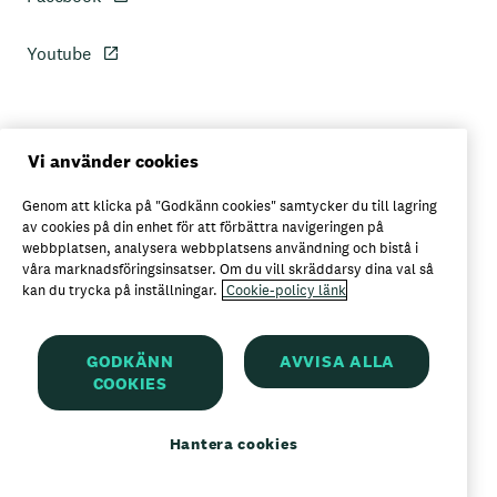
Youtube
Personuppgiftspolicy
Vi använder cookies
Genom att klicka på "Godkänn cookies" samtycker du till lagring
Axfoods integritetspolicy
av cookies på din enhet för att förbättra navigeringen på
webbplatsen, analysera webbplatsens användning och bistå i
våra marknadsföringsinsatser. Om du vill skräddarsy dina val så
kan du trycka på inställningar.
Cookie-policy länk
Här kan du köpa Garant
GODKÄNN
AVVISA ALLA
COOKIES
Garant är ett registrerat varumärke för
Axfood AB
Hantera cookies