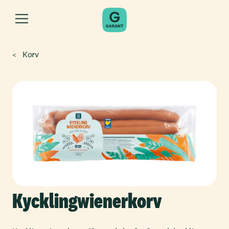
Korv
Kycklingwienerkorv