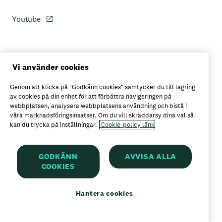
Youtube
Personuppgiftspolicy
Vi använder cookies
Genom att klicka på "Godkänn cookies" samtycker du till lagring
Axfoods integritetspolicy
av cookies på din enhet för att förbättra navigeringen på
webbplatsen, analysera webbplatsens användning och bistå i
våra marknadsföringsinsatser. Om du vill skräddarsy dina val så
kan du trycka på inställningar.
Cookie-policy länk
Här kan du köpa Garant
GODKÄNN
AVVISA ALLA
COOKIES
Garant är ett registrerat varumärke för
Axfood AB
Hantera cookies