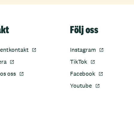
akt
Följ oss
entkontakt
Instagram
era
TikTok
os oss
Facebook
Youtube
Sidfot