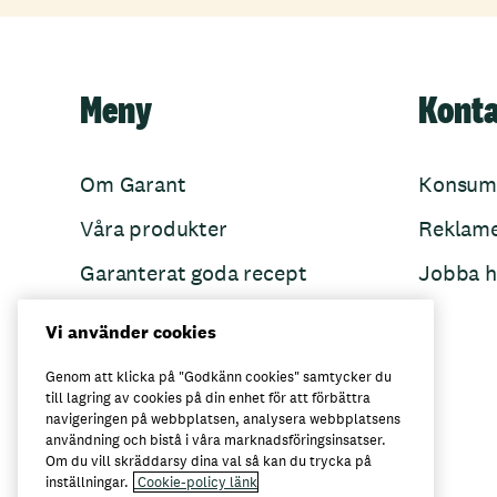
Meny
Kont
Om Garant
Konsum
Våra produkter
Reklam
Garanterat goda recept
Jobba h
Garant övertänker
Vi använder cookies
Folkets Minnen
Genom att klicka på "Godkänn cookies" samtycker du
till lagring av cookies på din enhet för att förbättra
navigeringen på webbplatsen, analysera webbplatsens
användning och bistå i våra marknadsföringsinsatser.
Här kan du köpa Garant
Om du vill skräddarsy dina val så kan du trycka på
inställningar.
Cookie-policy länk