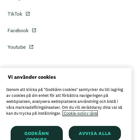
TikTok
Facebook
Youtube
Personuppgiftspolicy
Vi använder cookies
Genom att klicka på "Godkänn cookies" samtycker du till lagring
Axfoods integritetspolicy
av cookies på din enhet för att förbättra navigeringen på
webbplatsen, analysera webbplatsens användning och bistå i
våra marknadsföringsinsatser. Om du vill skräddarsy dina val så
kan du trycka på inställningar.
Cookie-policy länk
Här kan du köpa Garant
GODKÄNN
AVVISA ALLA
COOKIES