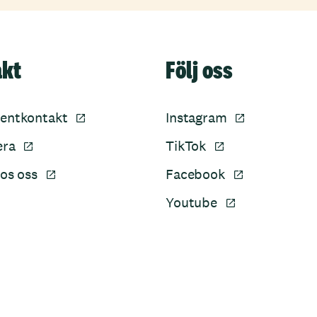
akt
Följ oss
entkontakt
Instagram
era
TikTok
os oss
Facebook
Youtube
Sidfot