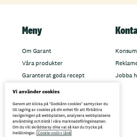
Meny
Kont
Om Garant
Konsum
Våra produkter
Reklam
Garanterat goda recept
Jobba h
Garant övertänker
Vi använder cookies
Folkets Minnen
Genom att klicka på "Godkänn cookies" samtycker du
till lagring av cookies på din enhet för att förbättra
navigeringen på webbplatsen, analysera webbplatsens
användning och bistå i våra marknadsföringsinsatser.
Här kan du köpa Garant
Om du vill skräddarsy dina val så kan du trycka på
inställningar.
Cookie-policy länk