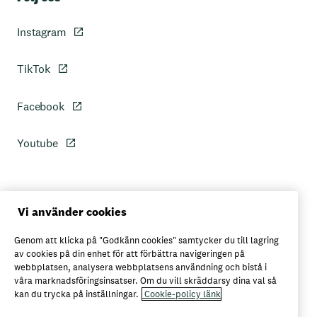
Instagram
TikTok
Facebook
Youtube
Personuppgiftspolicy
Vi använder cookies
Genom att klicka på "Godkänn cookies" samtycker du till lagring
Axfoods integritetspolicy
av cookies på din enhet för att förbättra navigeringen på
webbplatsen, analysera webbplatsens användning och bistå i
våra marknadsföringsinsatser. Om du vill skräddarsy dina val så
kan du trycka på inställningar.
Cookie-policy länk