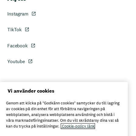
Instagram
TikTok
Facebook
Youtube
Personuppgiftspolicy
Vi använder cookies
Genom att klicka på "Godkänn cookies" samtycker du till lagring
Axfoods integritetspolicy
av cookies på din enhet för att förbättra navigeringen på
webbplatsen, analysera webbplatsens användning och bistå i
våra marknadsföringsinsatser. Om du vill skräddarsy dina val så
kan du trycka på inställningar.
Cookie-policy länk