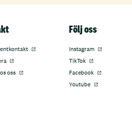
akt
Följ oss
entkontakt
Instagram
era
TikTok
os oss
Facebook
Youtube
Sidfot