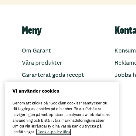
Meny
Kont
Om Garant
Konsum
Våra produkter
Reklam
Garanterat goda recept
Jobba h
Garant övertänker
Vi använder cookies
Folkets Minnen
Genom att klicka på "Godkänn cookies" samtycker du
till lagring av cookies på din enhet för att förbättra
navigeringen på webbplatsen, analysera webbplatsens
användning och bistå i våra marknadsföringsinsatser.
Här kan du köpa Garant
Om du vill skräddarsy dina val så kan du trycka på
inställningar.
Cookie-policy länk