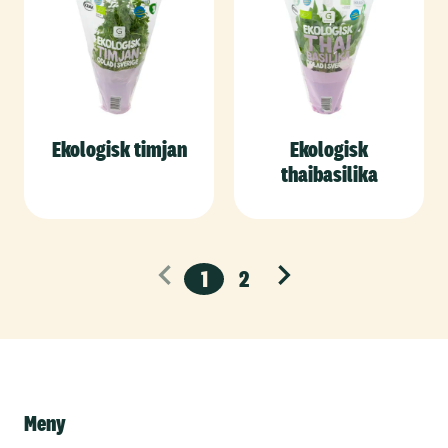
Ekologisk timjan
Ekologisk
thaibasilika
1
2
Nästa
Meny