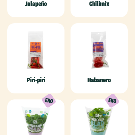
Jalapeño
Chilimix
Piri-piri
Habanero