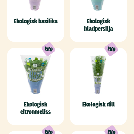
Ekologisk basilika
Ekologisk
bladpersilja
Ekologisk
Ekologisk dill
citronmeliss