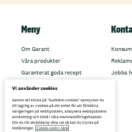
Meny
Kont
Om Garant
Konsum
Våra produkter
Reklam
Garanterat goda recept
Jobba h
Garant övertänker
Vi använder cookies
Folkets Minnen
Genom att klicka på "Godkänn cookies" samtycker du
till lagring av cookies på din enhet för att förbättra
navigeringen på webbplatsen, analysera webbplatsens
användning och bistå i våra marknadsföringsinsatser.
Här kan du köpa Garant
Om du vill skräddarsy dina val så kan du trycka på
inställningar.
Cookie-policy länk