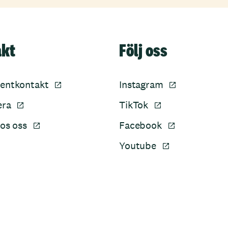
akt
Följ oss
entkontakt
Instagram
era
TikTok
os oss
Facebook
Youtube
Sidfot