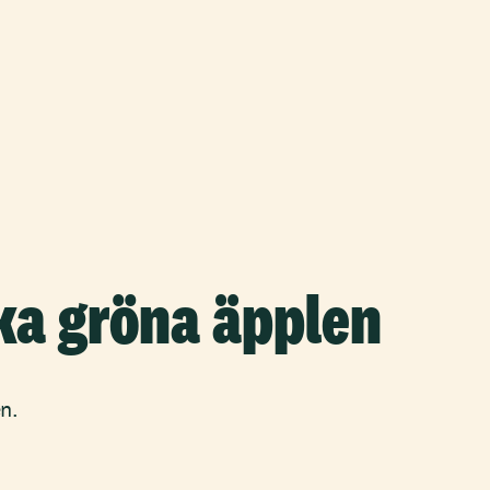
ka gröna äpplen
n.